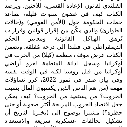
الفنلندي لقانون الإعادة القسرية للاجئين. ويرصد
الكتاب كيف في غضون سنوات قليلة، تصاعد
خطاب الحكومة حول (الأمن القومي) و(حالات
الطوارئ) والذي مكّن من إقرار قوانين وقرارات
تُرهق الهياكل القانونية ومعايير الحكم
الديمقراطي في فنلندا إلى درجة مُقلقة. وتضمن
الكتاب عرض موقف منظمة (كيلا) من الحرب في
أوكرانيا وسجل ادانة المنظمة لغزو أراضي
أوكرانيا من قبل روسيا لكنه في الوقت نفسه
وفي بيان صدر في تموز 2022، كرر تساؤلات
مهمة (من هم الناس الذين يكسبون المال بسبب
الحروب؟ من يستفيد من الحروب؟ كيف يمكن
جعل اقتصاد الحروب المربحة أكثر صعوبة أو حتى
حظره؟) مشيرا بوضوح الى (يخبرنا التاريخ أن
تشكيل تحالفات عسكرية سريعة والاستعداد