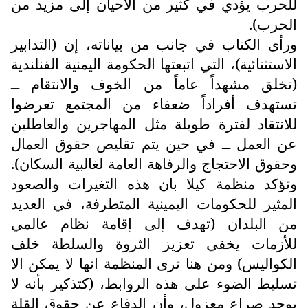
للحرب يؤدي في كثير من الأحيان إلى مزيد من
الحرب).
ورأى الكتاب في جانب من بياناته، إن (التدابير
الاستثنائية)، التي اتبعتها الحكومة اليمنية الفنلندية
(تخلق مشهداً عاماً من الخوف والانتقام ــ
تستهدف أفراداً ضعفاء من المجتمع تعرضوا
للانتقاد لفترة طويلة مثل المهاجرين والعاطلين
عن العمل ــ في حين يتم تقليص حقوق العمال
وحقوق الاحتجاج والرفاهة العامة لغالبية السكان).
وتؤكد منظمة كيلا بان هذه التغيرات والصعود
المثير للحكومات اليمينية المتطرفة، في العديد
من البلدان (تهدف إلى إقامة نظام عالمي
للأزمات يخفي تعزيز الثروة والسلطة خلف
الكواليس) ومن هنا ترى المنظمة انها لا يمكن الا
تسليط الضوء على هذه الروابط، (كتذكير بأنه لا
يوجد صراع معزول، وأن الدفاع عن حقوق القلة