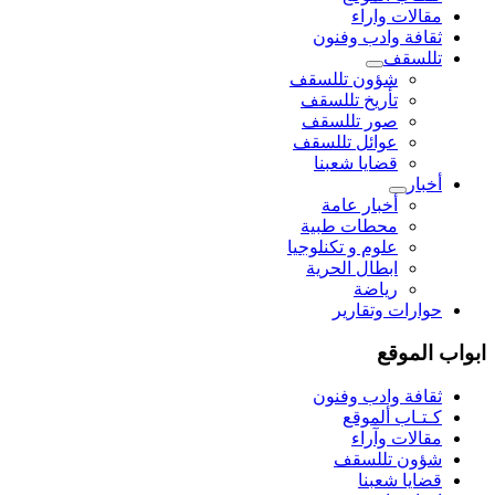
مقالات واراء
ثقافة وادب وفنون
تللسقف
شؤون تللسقف
تأريخ تللسقف
صور تللسقف
عوائل تللسقف
قضايا شعبنا
أخبار
أخبار عامة
محطات طبية
علوم و تکنلوجیا
ابطال الحرية
رياضة
حوارات وتقارير
بواب الموقع
ثقافة وادب وفنون
كـتـاب ألموقع
مقالات وآراء
شؤون تللسقف
قضايا شعبنا