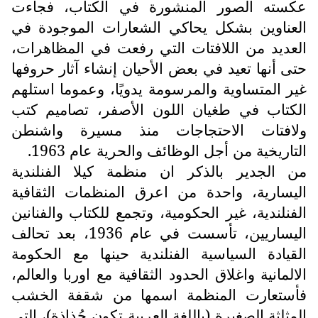
عكسته الصور المنشورة في الكتاب، فجاءت
العناوين بشكل يحاكي الشعارات الموجودة في
العديد من اللافتات التي رفعت في المظاهرات،
حتى أنها تعيد في بعض الأحيان إنشاء آثار حروفها
غير المتساوية والمرسومة يدويًا، وعموما استلهم
الكتاب في طغيان اللون الأصفر، تصاميم كتب
ولافتات الاحتجاجات منذ مسيرة واشنطن
التاريخية من أجل الوظائف والحرية عام 1963.
من الجدير بالذكر ان منظمة كيلا الفنلندية
اليسارية، واحدة من اعرق المنظمات الثقافية
الفنلندية، غير الحكومية، وتجمع للكتاب والفنانين
اليساريين، تأسست في عام 1936، بعد تحالف
القيادة السياسية الفنلندية حينها مع الحكومة
الالمانية واغلاق الحدود الثقافية مع اوربا والعالم،
فأستعارت المنظمة اسمها من شقفة الخشب
المثلثة الصغيرة (باللغة العربية تكون جُذاذة)، التي