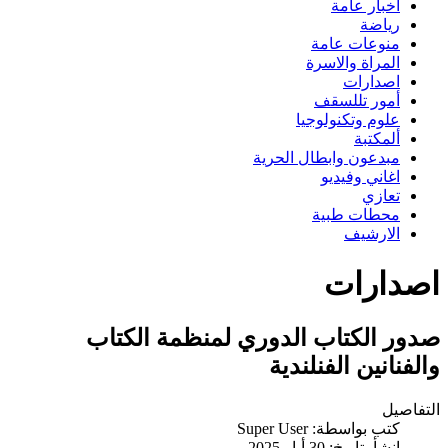
اخبار عامة
رياضة
منوعات عامة
المراة والاسرة
اصدارات
أمور تللسقف
علوم وتكنولوجيا
ألمكتبة
مبدعون وابطال الحرية
اغاني وفيديو
تعازي
محطات طبية
الارشيف
صدارات
دور الكتاب الدوري لمنظمة الكتاب
الفنانين الفنلندية
لتفاصيل
كتب بواسطة:
Super User
انشأ بتاريخ: 30 أيار 2025