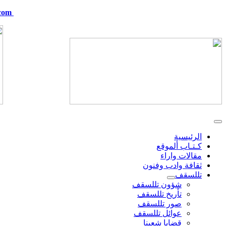
com
telskof@hotmail.com
الرئيسية
كـتـاب ألموقع
مقالات واراء
ثقافة وادب وفنون
تللسقف
شؤون تللسقف
تأريخ تللسقف
صور تللسقف
عوائل تللسقف
قضايا شعبنا