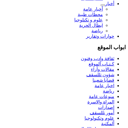
أخبار
أخبار عامة
محطات طبية
علوم و تکنلوجیا
ابطال الحرية
رياضة
حوارات وتقارير
ابواب الموقع
ثقافة وادب وفنون
كـتـاب ألموقع
مقالات وآراء
شؤون تللسقف
قضايا شعبنا
اخبار عامة
رياضة
منوعات عامة
المراة والاسرة
اصدارات
أمور تللسقف
علوم وتكنولوجيا
ألمكتبة