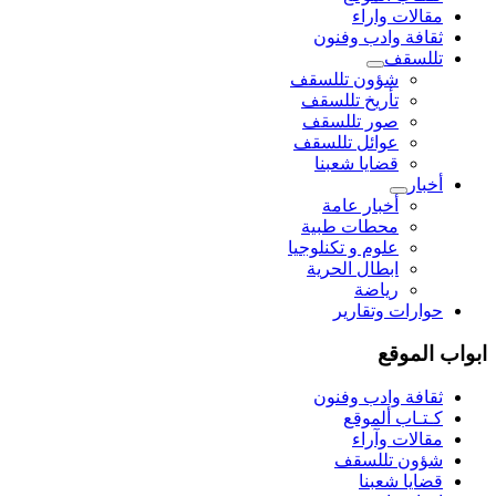
مقالات واراء
ثقافة وادب وفنون
تللسقف
شؤون تللسقف
تأريخ تللسقف
صور تللسقف
عوائل تللسقف
قضايا شعبنا
أخبار
أخبار عامة
محطات طبية
علوم و تکنلوجیا
ابطال الحرية
رياضة
حوارات وتقارير
ابواب الموقع
ثقافة وادب وفنون
كـتـاب ألموقع
مقالات وآراء
شؤون تللسقف
قضايا شعبنا