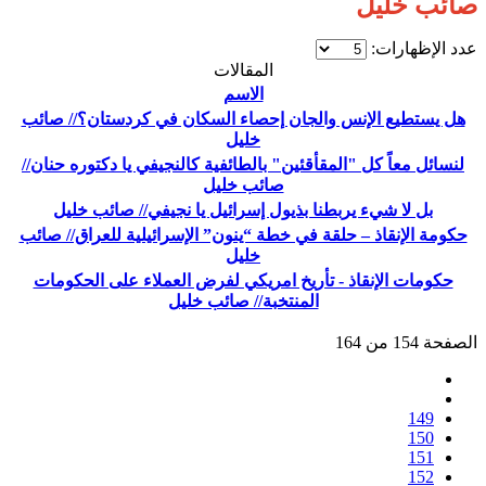
صائب خليل
عدد الإظهارات:
المقالات
الاسم
هل يستطيع الإنس والجان إحصاء السكان في كردستان؟// صائب
خليل
لنسائل معاً كل "المقأقئين" بالطائفية كالنجيفي يا دكتوره حنان//
صائب خليل
بل لا شيء يربطنا بذيول إسرائيل يا نجيفي// صائب خليل
حكومة الإنقاذ – حلقة في خطة “ينون” الإسرائيلية للعراق// صائب
خليل
حكومات الإنقاذ - تأريخ امريكي لفرض العملاء على الحكومات
المنتخبة// صائب خليل
الصفحة 154 من 164
149
150
151
152