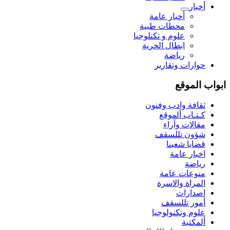
أخبار
أخبار عامة
محطات طبية
علوم و تکنلوجیا
ابطال الحرية
رياضة
حوارات وتقارير
ابواب الموقع
ثقافة وادب وفنون
كـتـاب ألموقع
مقالات وآراء
شؤون تللسقف
قضايا شعبنا
اخبار عامة
رياضة
منوعات عامة
المراة والاسرة
اصدارات
أمور تللسقف
علوم وتكنولوجيا
ألمكتبة