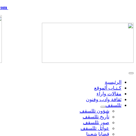
com
telskof@hotmail.com
الرئيسية
كـتـاب ألموقع
مقالات واراء
ثقافة وادب وفنون
تللسقف
شؤون تللسقف
تأريخ تللسقف
صور تللسقف
عوائل تللسقف
قضايا شعبنا