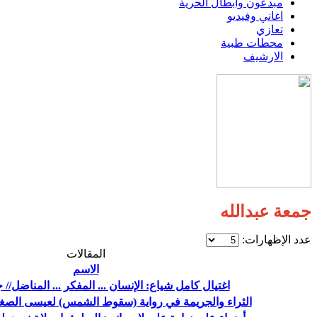
مبدعون وابطال الحرية
اغاني وفيديو
تعازي
محطات طبية
الارشيف
جمعة عبدالله
عدد الإظهارات:
المقالات
الاسم
اغتيال كامل شياع: الإنسان ... المفكر ... المناضل// 
الثراء والجريمة في رواية (سقوط الشمس) لعيسى الصغير