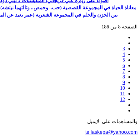
أضواء على زيارة علي لاريجاني: الميليشيات لا تبني دولة
معاناة الحياة في المجموعة القصصية (حب.. وحمص.. وثالثهما نيتشه) 
بين الحزن والحلم في المجموعة الشعرية (عمر بعيد عن المر
الصفحة 8 من 186
3
4
5
6
7
8
9
10
11
12
والمساهمات علی الایمیل
tellaskepa@yahoo.com