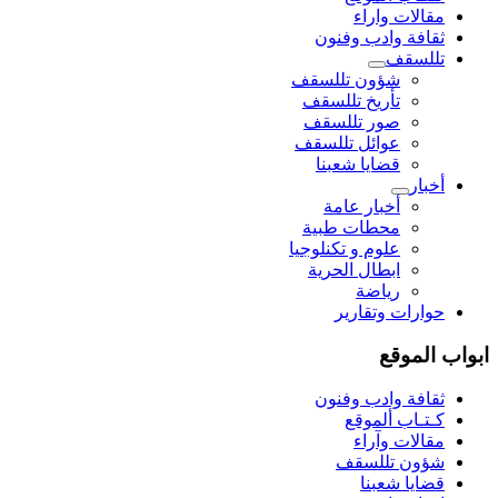
مقالات واراء
ثقافة وادب وفنون
تللسقف
شؤون تللسقف
تأريخ تللسقف
صور تللسقف
عوائل تللسقف
قضايا شعبنا
أخبار
أخبار عامة
محطات طبية
علوم و تکنلوجیا
ابطال الحرية
رياضة
حوارات وتقارير
ابواب الموقع
ثقافة وادب وفنون
كـتـاب ألموقع
مقالات وآراء
شؤون تللسقف
قضايا شعبنا