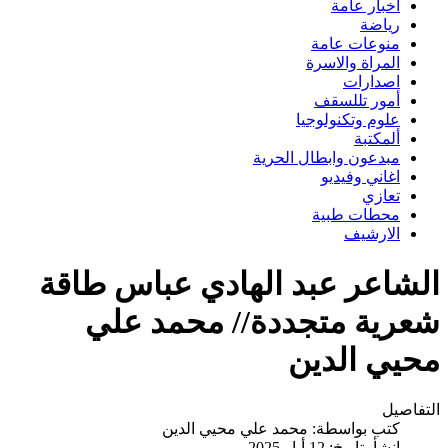
اخبار عامة
رياضة
منوعات عامة
المراة والاسرة
اصدارات
أمور تللسقف
علوم وتكنولوجيا
ألمكتبة
مبدعون وابطال الحرية
اغاني وفيديو
تعازي
محطات طبية
الارشيف
الشاعر عبد الهادي عباس طاقة
شعرية متجددة// محمد علي
محيي الدين
التفاصيل
كتب بواسطة:
محمد علي محيي الدين
انشأ بتاريخ: 12 أيار 2025