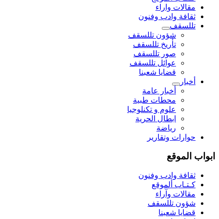
مقالات واراء
ثقافة وادب وفنون
تللسقف
شؤون تللسقف
تأريخ تللسقف
صور تللسقف
عوائل تللسقف
قضايا شعبنا
أخبار
أخبار عامة
محطات طبية
علوم و تکنلوجیا
ابطال الحرية
رياضة
حوارات وتقارير
ابواب الموقع
ثقافة وادب وفنون
كـتـاب ألموقع
مقالات وآراء
شؤون تللسقف
قضايا شعبنا