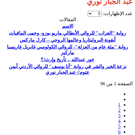
عبد الجبار نوري
عدد الإظهارات:
المقالات
الاسم
رواية "العراب" للروائي الأيطالي ماريو بوزو- وحمى المافيات
أيقونة البروليتاريا وعالمها الروحي – كارل ماركس
رواية "مئة عام من العزلة"- للروائي الكولومبي غابريل غاريسيا
ماركيز
خور عبدالله -- تأريخ وإرث!؟
نزعة الخير والشر في رواية "أنا يوسف" للروائي الأردني أيمن
عتوم// عبد الجبار نوري
الصفحة 1 من 96
1
2
3
4
5
6