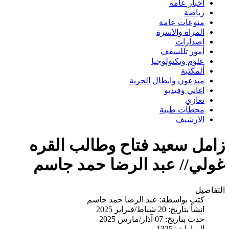
اخبار عامة
رياضة
منوعات عامة
المراة والاسرة
اصدارات
أمور تللسقف
علوم وتكنولوجيا
ألمكتبة
مبدعون وابطال الحرية
اغاني وفيديو
تعازي
محطات طبية
الارشيف
زامل سعيد فتاح وطالب القره
غولي// عبد الرضا حمد جاسم
التفاصيل
كتب بواسطة:
عبد الرضا حمد جاسم
انشأ بتاريخ: 20 شباط/فبراير 2025
حدث بتاريخ: 07 آذار/مارس 2025
الزيارات: 1325