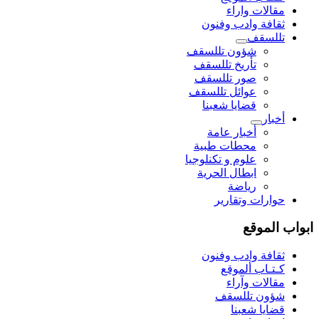
مقالات واراء
ثقافة وادب وفنون
تللسقف
شؤون تللسقف
تأريخ تللسقف
صور تللسقف
عوائل تللسقف
قضايا شعبنا
أخبار
أخبار عامة
محطات طبية
علوم و تکنلوجیا
ابطال الحرية
رياضة
حوارات وتقارير
ابواب الموقع
ثقافة وادب وفنون
كـتـاب ألموقع
مقالات وآراء
شؤون تللسقف
قضايا شعبنا