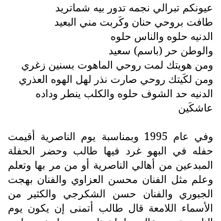
عيونكم تبرالي نجمه تدور بيه شماتريد
طافت بروحي حنان وكَربت مني البعيد
الدنيه حلوه والناس حلوه
والوطن حر (باسم) سعيد
ومن هويتك لمت روحي الماهوت بسنين زغري
ومن لكَيتك روحي صارت نذر لهل الهوه العذري
الدنيه حد الشوف حلوه والكلب ينطر وداده
عاشكَين
وفي عام 1995 وبمناسبة يوم الناصرية أقيمت
حفله في البهو غرد فيها طالب وحضر الحفلة
المبدعين من أهالي الناصرية أو من مر بها وتعلم
وعلم مثل الفنان محسن العزاوي والفنان بهجت
الجبوري والفنان حسن الشكرجي والكثير من
الأسماء اللامعة قال طالب أتمنى إن يكون يوم