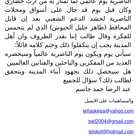
الناصرية يوم عالمي لما تمتاز به من ارث حضاري
وكان قبل يوم قد جال على أسواق ومحلات
الناصرية لحشد الدعم الشعبي بعد إن قابل
المحافظ (طاهر جليل الحبوش) الذي لم يتحمس
للفكرة وقال طالب إننا نقدر الظروف وان أهل
المدينة يجب إن يتكفلوا ذلك وختم كلامه قائلاً:
سيأتي يوم ويكون يوم الناصرية عالمياً وسيحضره
العديد من المفكرين والباحثين والفنانين العالميين
هل سيحصل ذلك بجهود أبناء المدينة ويتحقق
لطالب ذلك؟ سؤال للجميع
عبد الرضا حمد جاسم
والمساهمات علی الایمیل
tellaskepa@yahoo.com
tskf2004@gmail.com
telskof@hotmail.com