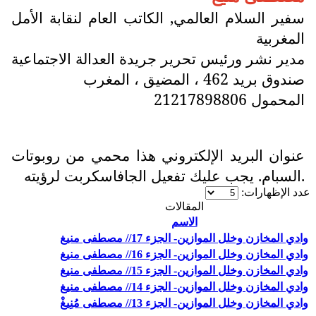
سفير السلام العالمي, الكاتب العام لنقابة الأمل
المغربية
مدير نشر ورئيس تحرير جريدة العدالة الاجتماعية
صندوق بريد 462 ، المضيق ، المغرب
المحمول 21217898806
عنوان البريد الإلكتروني هذا محمي من روبوتات
السبام. يجب عليك تفعيل الجافاسكربت لرؤيته.
عدد الإظهارات:
المقالات
الاسم
وادي المخازن وخلل الموازين- الجزء 17// مصطفى منيغ
وادي المخازن وخلل الموازين- الجزء 16// مصطفى منيغ
وادي المخازن وخلل الموازين- الجزء 15// مصطفى منيغ
وادي المخازن وخلل الموازين- الجزء 14// مصطفى منيغ
وادي المخازن وخلل الموازين- الجزء 13// مصطفى مُنِيغْ