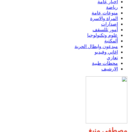
اخبار عامة
رياضة
منوعات عامة
المراة والاسرة
اصدارات
أمور تللسقف
علوم وتكنولوجيا
ألمكتبة
مبدعون وابطال الحرية
اغاني وفيديو
تعازي
محطات طبية
الارشيف
مصطفى منيغ