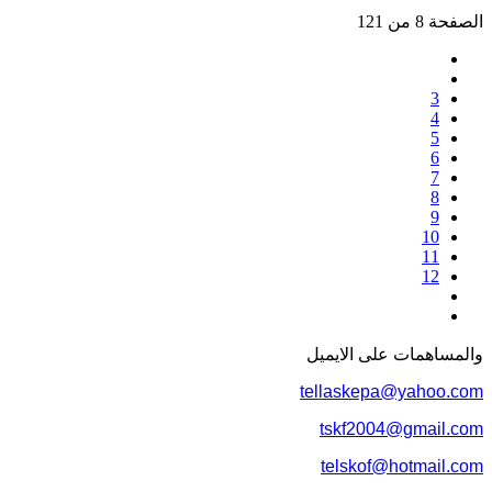
الصفحة 8 من 121
3
4
5
6
7
8
9
10
11
12
والمساهمات علی الایمیل
tellaskepa@yahoo.com
tskf2004@gmail.com
telskof@hotmail.com