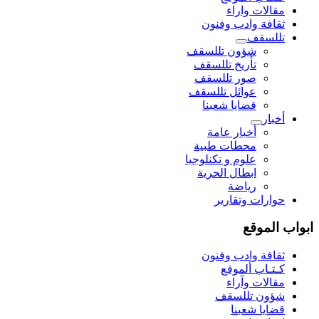
مقالات واراء
ثقافة وادب وفنون
تللسقف
شؤون تللسقف
تأريخ تللسقف
صور تللسقف
عوائل تللسقف
قضايا شعبنا
أخبار
أخبار عامة
محطات طبية
علوم و تکنلوجیا
ابطال الحرية
رياضة
حوارات وتقارير
ابواب الموقع
ثقافة وادب وفنون
كـتـاب ألموقع
مقالات وآراء
شؤون تللسقف
قضايا شعبنا