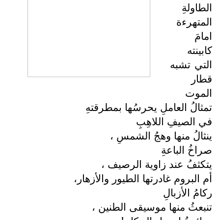
الطاولةِ
المتهرءة
امامَ
كابينته
التي تشبه
قطار
الموت
تمثالُ العاملِ يحرسُها بمطرقتهِ
في الصيفِ اللاهِبِ
ينثالُ منها وهجُ الشمسِ ،
صراخُ الباعةِ
يتكثفُ عند زاوية الرصيف ،
أم البروم غادرتها الطيور والأزهار،
ركامُ الأزبالِ
تنبعثُ منها موسيقى الطنين ،