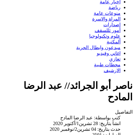
اخبار عامة
رياضة
منوعات عامة
المراة والاسرة
اصدارات
أمور تللسقف
علوم وتكنولوجيا
ألمكتبة
مبدعون وابطال الحرية
اغاني وفيديو
تعازي
محطات طبية
الارشيف
ناصر أبو الجرائد// عبد الرضا
المادح
التفاصيل
كتب بواسطة:
عبد الرضا المادح
انشأ بتاريخ: 28 تشرين1/أكتوير 2020
حدث بتاريخ: 04 تشرين2/نوفمبر 2020
الزيارات: 2501