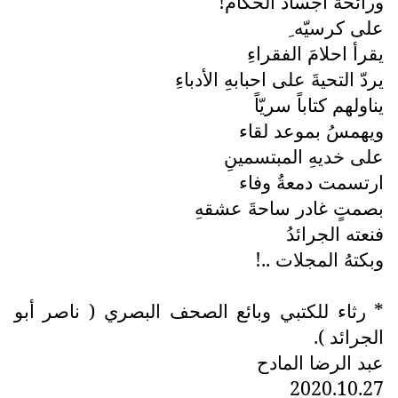
ورائحةُ اجساد الحكام!
على كرسيّه ِ
يقرأ احلامَ الفقراءِ
يردّ التحيةَ على احبابهِ الأدباءِ
يناولهم كتاباً سريّاً
ويهمسُ بموعد لقاء
على خديهِ المبتسمينِ
ارتسمت دمعةُ وفاء
بصمتٍ غادر ساحةَ عشقهِ
فنعته الجرائدُ
وبكتهُ المجلات ..!
* رثاء للكتبي وبائع الصحف البصري ( ناصر أبو
الجرائد ).
عبد الرضا المادح
2020.10.27