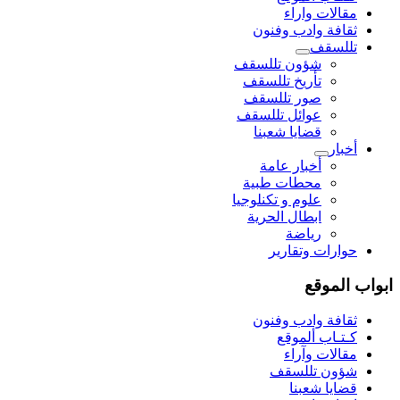
مقالات واراء
ثقافة وادب وفنون
تللسقف
شؤون تللسقف
تأريخ تللسقف
صور تللسقف
عوائل تللسقف
قضايا شعبنا
أخبار
أخبار عامة
محطات طبية
علوم و تکنلوجیا
ابطال الحرية
رياضة
حوارات وتقارير
ابواب الموقع
ثقافة وادب وفنون
كـتـاب ألموقع
مقالات وآراء
شؤون تللسقف
قضايا شعبنا