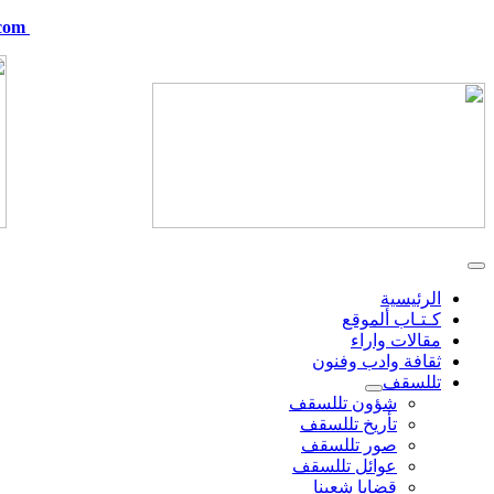
com
telskof@hotmail.com
الرئيسية
كـتـاب ألموقع
مقالات واراء
ثقافة وادب وفنون
تللسقف
شؤون تللسقف
تأريخ تللسقف
صور تللسقف
عوائل تللسقف
قضايا شعبنا