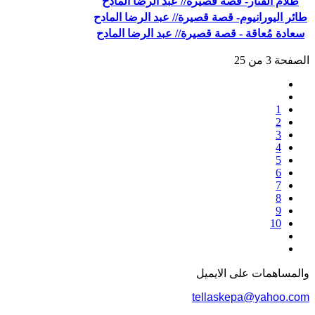
ظلام الفنار- قصة قصيرة// عبد الرضا المادح
طائر اليورانيوم- قصة قصيرة// عبد الرضا المادح
سعادة مُعاقة - قصة قصيرة// عبد الرضا المادح
الصفحة 3 من 25
1
2
3
4
5
6
7
8
9
10
والمساهمات علی الایمیل
tellaskepa@yahoo.com