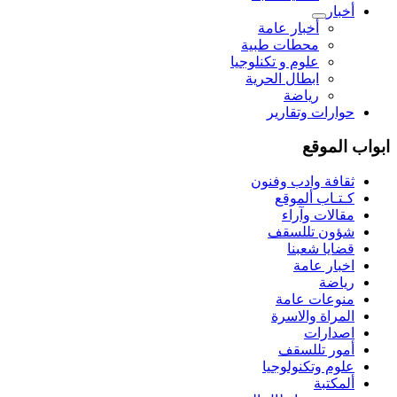
أخبار
أخبار عامة
محطات طبية
علوم و تکنلوجیا
ابطال الحرية
رياضة
حوارات وتقارير
ابواب الموقع
ثقافة وادب وفنون
كـتـاب ألموقع
مقالات وآراء
شؤون تللسقف
قضايا شعبنا
اخبار عامة
رياضة
منوعات عامة
المراة والاسرة
اصدارات
أمور تللسقف
علوم وتكنولوجيا
ألمكتبة