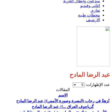
مبدعون وابطال الحرية
اغاني وفيديو
تعازي
محطات طبية
الارشيف
عبد الرضا المادح
عدد الإظهارات:
المقالات
الاسم
نُزهةٌ في رحاب (البصرة وصورة الأمس)// عبد الرضا المادح
گرباچوف العراق ...!// عبد الرضا المادح