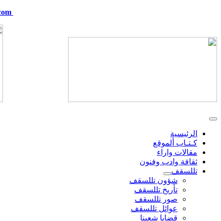
com
telskof@hotmail.com
الرئيسية
كـتـاب ألموقع
مقالات واراء
ثقافة وادب وفنون
تللسقف
شؤون تللسقف
تأريخ تللسقف
صور تللسقف
عوائل تللسقف
قضايا شعبنا