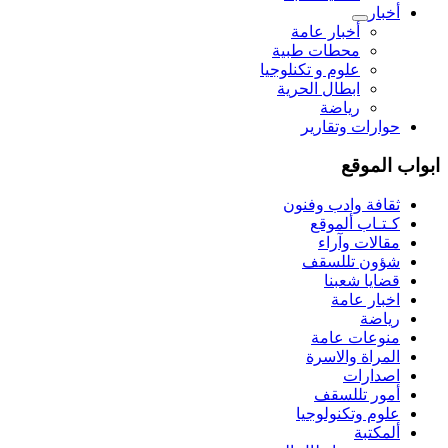
أخبار
أخبار عامة
محطات طبية
علوم و تکنلوجیا
ابطال الحرية
رياضة
حوارات وتقارير
ابواب الموقع
ثقافة وادب وفنون
كـتـاب ألموقع
مقالات وآراء
شؤون تللسقف
قضايا شعبنا
اخبار عامة
رياضة
منوعات عامة
المراة والاسرة
اصدارات
أمور تللسقف
علوم وتكنولوجيا
ألمكتبة