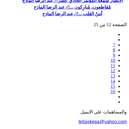
الأنصار شمعة المؤتمر الحادي عشر!// عبد الرضا المادح
مُقاطعون، مُبارِكون ...!// عبد الرضا المادح
أنينُ القلب ...!// عبد الرضا المادح
الصفحة 12 من 25
7
8
9
10
11
12
13
14
15
16
والمساهمات علی الایمیل
tellaskepa@yahoo.com