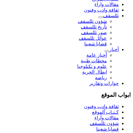
مقالات واراء
ثقافة وادب وفنون
تللسقف
شؤون تللسقف
تأريخ تللسقف
صور تللسقف
عوائل تللسقف
قضايا شعبنا
أخبار
أخبار عامة
محطات طبية
علوم و تکنلوجیا
ابطال الحرية
رياضة
حوارات وتقارير
ابواب الموقع
ثقافة وادب وفنون
كـتـاب ألموقع
مقالات وآراء
شؤون تللسقف
قضايا شعبنا