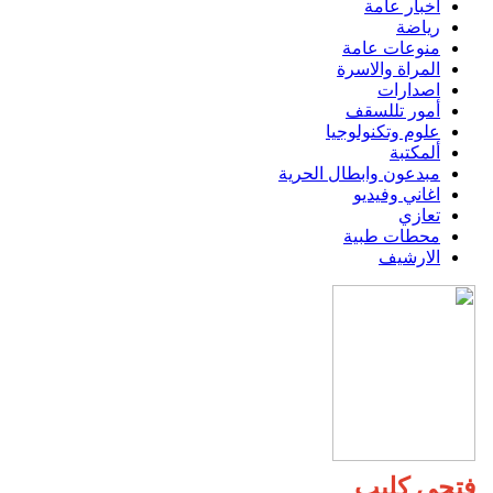
اخبار عامة
رياضة
منوعات عامة
المراة والاسرة
اصدارات
أمور تللسقف
علوم وتكنولوجيا
ألمكتبة
مبدعون وابطال الحرية
اغاني وفيديو
تعازي
محطات طبية
الارشيف
فتحي كليب