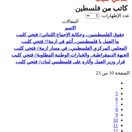
كاتب من
فلسطين
عدد الإظهارات:
المقالات
الاسم
حقوق الفلسطينيين.. وحكاية الإجماع اللبناني// فتحي كليب
ما العمل يا فلسطينيين.. أنتم في ازمة!// فتحي كليب
المجلس المركزي الفلسطيني.. في مسار ازمة// فتحي كليب
الجبهة الديمقراطية.. والخيارات الوطنية المطلوبة// فتحي كليب
قرار وزير العمل وآثاره على فلسطينيي لبنان// فتحي كليب
الصفحة 10 من 23
5
6
7
8
9
10
11
12