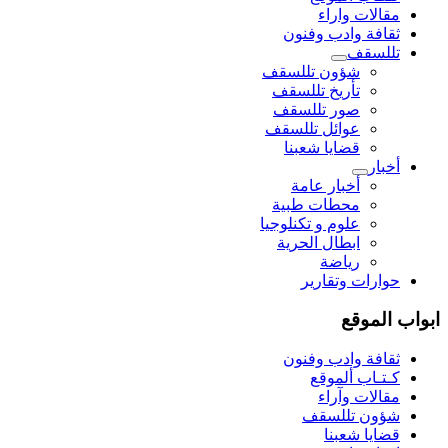
مقالات واراء
ثقافة وادب وفنون
تللسقف
شؤون تللسقف
تأريخ تللسقف
صور تللسقف
عوائل تللسقف
قضايا شعبنا
أخبار
أخبار عامة
محطات طبية
علوم و تکنلوجیا
ابطال الحرية
رياضة
حوارات وتقارير
ابواب الموقع
ثقافة وادب وفنون
كـتـاب ألموقع
مقالات وآراء
شؤون تللسقف
قضايا شعبنا