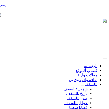
com
telskof@hotmail.com
الرئيسية
كـتـاب ألموقع
مقالات واراء
ثقافة وادب وفنون
تللسقف
شؤون تللسقف
تأريخ تللسقف
صور تللسقف
عوائل تللسقف
قضايا شعبنا