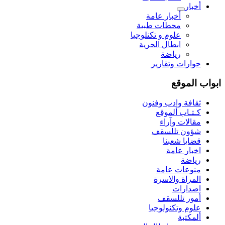
أخبار
أخبار عامة
محطات طبية
علوم و تکنلوجیا
ابطال الحرية
رياضة
حوارات وتقارير
ابواب الموقع
ثقافة وادب وفنون
كـتـاب ألموقع
مقالات وآراء
شؤون تللسقف
قضايا شعبنا
اخبار عامة
رياضة
منوعات عامة
المراة والاسرة
اصدارات
أمور تللسقف
علوم وتكنولوجيا
ألمكتبة