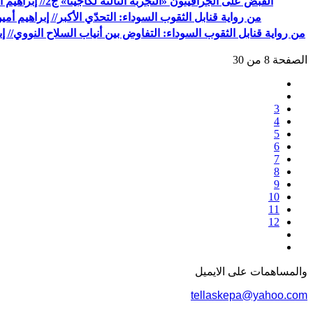
القبض على الجرافيتون «التجربة الثالثة لكاجيتا» ج2// إبراهيم أمين مؤمن
من رواية قنابل الثقوب السوداء: التحدّي الأكبر// إبراهيم أم
من رواية قنابل الثقوب السوداء: التفاوض بين أنياب السلاح النووي// إ
الصفحة 8 من 30
3
4
5
6
7
8
9
10
11
12
والمساهمات علی الایمیل
tellaskepa@yahoo.com