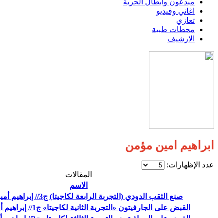
مبدعون وابطال الحرية
اغاني وفيديو
تعازي
محطات طبية
الارشيف
ابراهيم امين مؤمن
عدد الإظهارات:
المقالات
الاسم
صنع الثقب الدودي (التجربة الرابعة لكاجيتا) ج3// إبراهيم أمين مؤمن
القبض على الجارفيتون «التجربة الثانية لكاجيتا» ج1// إبراهيم أمين مؤمن