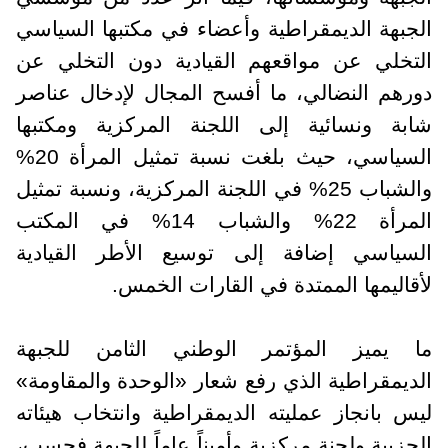
الجبهة الديمقراطية وأعضاء في مكتبها السياسي
التخلي عن مواقعهم القيادية دون التخلي عن
دورهم النضالي، ما أفسح المجال لإدخال عناصر
شابة ونسائية إلى اللجنة المركزية ومكتبها
السياسي، حيث بلغت نسبة تمثيل المرأة 20%
والشباب 25% في اللجنة المركزية، ونسبة تمثيل
المرأة 22% والشباب 14% في المكتب
السياسي إضافة إلى توسيع الأطر القيادية
لأقاليمها الممتدة في القارات الخمس.
ما يميز المؤتمر الوطني الثامن للجبهة
الديمقراطية الذي رفع شعار «الوحدة والمقاومة»
ليس بانجاز عمليته الديمقراطية وانتخاب هيئاته
الحزبية ولجنة مركزية وأميناً عاماً للجبهة فحسب،