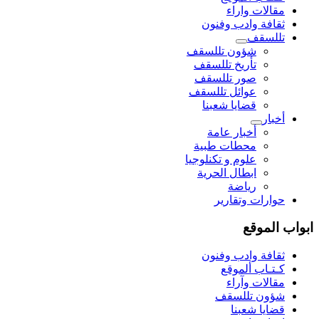
مقالات واراء
ثقافة وادب وفنون
تللسقف
شؤون تللسقف
تأريخ تللسقف
صور تللسقف
عوائل تللسقف
قضايا شعبنا
أخبار
أخبار عامة
محطات طبية
علوم و تکنلوجیا
ابطال الحرية
رياضة
حوارات وتقارير
ابواب الموقع
ثقافة وادب وفنون
كـتـاب ألموقع
مقالات وآراء
شؤون تللسقف
قضايا شعبنا