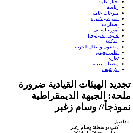
اخبار عامة
رياضة
منوعات عامة
المراة والاسرة
اصدارات
أمور تللسقف
علوم وتكنولوجيا
ألمكتبة
مبدعون وابطال الحرية
اغاني وفيديو
تعازي
محطات طبية
الارشيف
تجديد الهيئات القيادية ضرورة
ملحة: الجبهة الديمقراطية
نموذجاً// وسام زغبر
التفاصيل
كتب بواسطة:
وسام زغبر
انشأ بتاريخ: 06 أيار 2024