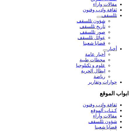
مقالات واراء
ثقافة وادب وفنون
تللسقف
شؤون تللسقف
تأريخ تللسقف
صور تللسقف
عوائل تللسقف
قضايا شعبنا
أخبار
أخبار عامة
محطات طبية
علوم و تکنلوجیا
ابطال الحرية
رياضة
حوارات وتقارير
ابواب الموقع
ثقافة وادب وفنون
كـتـاب ألموقع
مقالات وآراء
شؤون تللسقف
قضايا شعبنا