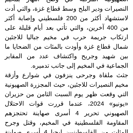
النصيرات ودير البلح وسط قطاع غزة، والتي أدت
لاستشهاد أكثر من 200 فلسطيني وإصابة أكثر
من 400 آخرين، والتي تأتي بعد أيام قليلة على
ارتكاب جريمة حرب في مخيم جباليا للاجئين
شمال قطاع غزة وأودت بالمئات من الضحايا ما
بين شهيد وجريح واكتشاف عدد من المقابر
الجماعية في المخيم إلى جانب تدميره.
جثث ملقاة وجرحى ينزفون في شوارع وأزقة
مخيم النصيرات للاجئين، حيث المجزرة الصهيونية
التي وقعت ظهر يوم السبت الثامن من حزيران
«يونيو» 2024، عندما قررت قوات الاحتلال
الصهيوني تحرير 4 أسرى صهاينة تحتجزهم
المقاومة الفلسطينية في المخيم، وقتل وجرح
المئات من الفلسطينيين ليحيا 4 أسرى صهاينة