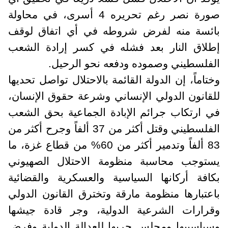
صورة نصر رغم تحريره 4 أسرى، في محاولة
بائسة منه لفرض شروطه في أي اتفاق لوقف
إطلاق النار بعد فشله في كسر إرادة الشعب
الفلسطيني وصموده ودفعه نحو الرحيل.
وختاماً، إن الدولة القائمة بالاحتلال تواصل تحديها
للقانون الدولي الإنساني وشرعة حقوق الإنسان،
في ارتكاب جرائم الإبادة الجماعية بحق الشعب
الفلسطيني وقتل أكثر من 37 ألفاً وجرح أكثر من
83 ألفاً وتدمير أكثر من 60% من قطاع غزة، ما
يستوجب محاسبة منظومة الاحتلال الصهيوني
بكافة أركانها السياسية والعسكرية والقضائية
باعتبارها منظومة مارقة وتخترق القانون الدولي
وقرارات الشرعية الدولية، وجر قادة جيشها
وسياسييها ومجلس حربها للعدالة الدولية وفرض