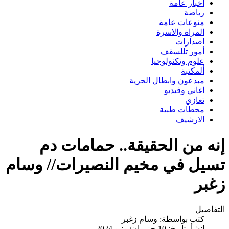
اخبار عامة
رياضة
منوعات عامة
المراة والاسرة
اصدارات
أمور تللسقف
علوم وتكنولوجيا
ألمكتبة
مبدعون وابطال الحرية
اغاني وفيديو
تعازي
محطات طبية
الارشيف
إنه من الحقيقة.. حمامات دم
تسيل في مخيم النصيرات// وسام
زغبر
التفاصيل
كتب بواسطة:
وسام زغبر
انشأ بتاريخ: 10 حزيران/يونيو 2024