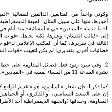
وكوني واحداً من المتابعين الدائمين لفضائية «الم
أخبارها، منها على سبيل المثال: الجبهة الديمقراط
1- ما قدمته «الميادين» في «المسائية» منذ أيام
إلى «كتائب القسام» وغيرها، لكنه تجاهل «قوات 
الثالثة في تقريرها، كما أن المكتب الإعلامي لـ«ق
فضائيات أخرى. بتقديري؛ لم يكن لتغييب «قوات الش
2- وفي سرد ردود فعل فصائل المقاومة على خطاب
نشرة الساعة 11 من المساء نفسه في «الميادين»، وتم تجاهل بيان الجبهة الديمقراطية دون أي مبرر يقنع المتابع بذلك.
كما ذكرنا، فإن شعار «الميادين» هو «تقديم الواقع
إن على الصعيد السياسي، أو الفكري، أو الجماهيري،
المقاومة، وخندقها (والجبهة الديمقراطية أحد الأطر