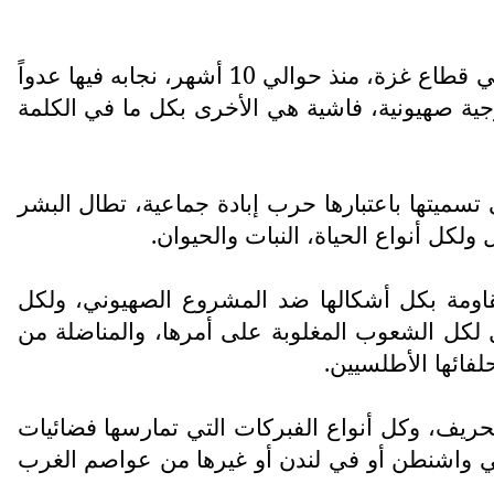
بقي هذا السؤال يراودني، وأنا أتابع فضائية «الميادين» وتغطيتها الدائمة للأحداث اليومية، التي نعيشها في قطاع غزة، منذ حوالي 10 أشهر، نجابه فيها عدواً
ولوجية صهيونية، فاشية هي الأخرى بكل ما في الكلمة
 تسميتها باعتبارها حرب إبادة جماعية، تطال البشر
 ولكل أنواع الحياة، النبات والحيوان.
لمقاومة بكل أشكالها ضد المشروع الصهيوني، ولكل
بل لكل الشعوب المغلوبة على أمرها، والمناضلة من
لفائها الأطلسيين.
تحريف، وكل أنواع الفبركات التي تمارسها فضائيات
 في واشنطن أو في لندن أو غيرها من عواصم الغرب