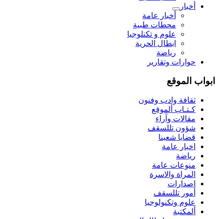
أخبار
أخبار عامة
محطات طبية
علوم و تکنلوجیا
ابطال الحرية
رياضة
حوارات وتقارير
ابواب الموقع
ثقافة وادب وفنون
كـتـاب ألموقع
مقالات وآراء
شؤون تللسقف
قضايا شعبنا
اخبار عامة
رياضة
منوعات عامة
المراة والاسرة
اصدارات
أمور تللسقف
علوم وتكنولوجيا
ألمكتبة