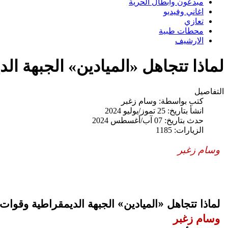
مبدعون وابطال الحرية
اغاني وفيديو
تعازي
محطات طبية
الارشيف
لماذا تتجاهل «الميادين» الجبهة ا
التفاصيل
كتب بواسطة:
وسام زغبر
انشأ بتاريخ: 25 تموز/يوليو 2024
حدث بتاريخ: 07 آب/أغسطس 2024
الزيارات: 1185
وسام زغبر
لماذا تتجاهل «الميادين» الجبهة الديمقراطية وقوا
وسام زغبر