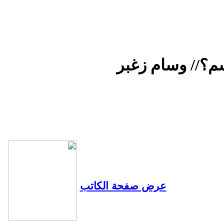
سم؟// وسام زغبر
عرض صفحة الكاتب