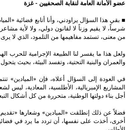
عضو الأمانة العامة لنقابة الصحفيين - غزة
■
شرساً، لا يقيم وزناً لا لقانون دولي، ولا لأية مشا
من معنى، تستمد مفاهيمها من التلمود، الذي لا يرى ف
ولعل هذا ما يفسر لنا الطبيعة الإجرامية للحرب اله
والعمران والبنية التحتية، وتفسد البيئة، بحيث يتحول 
في العودة إلى السؤال أعلاه، فإن «الميادين» تنت
المشاريع الإمبريالية، الأطلسية، المعادية، ليس ل
أجل بناء دولتها الوطنية، متحررة من كل أشكال التبعي
فضلاً عن ذلك إنطلقت «الميادين» وشعارها «تقديم ا
أخرى، أخذت على نفسها، أن تردد ما يرد في فضائيا
الأطلسي.