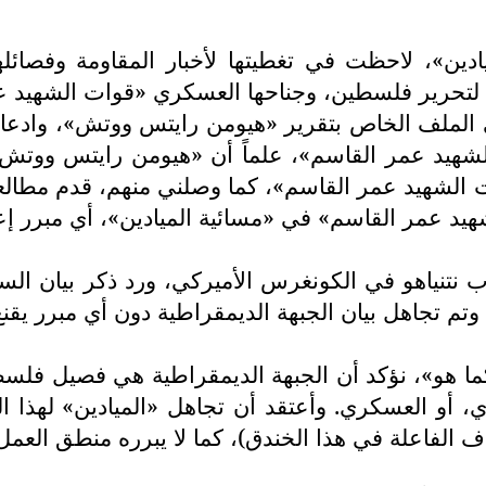
يادين»، لاحظت في تغطيتها لأخبار المقاومة وفصائل
ية لتحرير فلسطين، وجناحها العسكري «قوات الشهيد ع
 في الملف الخاص بتقرير «هيومن رايتس ووتش»، وادعا
الشهيد عمر القاسم»، علماً أن «هيومن رايتس ووتش
وات الشهيد عمر القاسم»، كما وصلني منهم، قدم مطالع
هيد عمر القاسم» في «مسائية الميادين»، أي مبرر إ
 نتنياهو في الكونغرس الأميركي، ورد ذكر بيان ال
 كما هو»، نؤكد أن الجبهة الديمقراطية هي فصيل فلس
 أو العسكري. وأعتقد أن تجاهل «الميادين» لهذا الفص
اف الفاعلة في هذا الخندق)، كما لا يبرره منطق العم