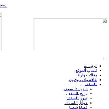
com
telskof@hotmail.com
الرئيسية
كـتـاب ألموقع
مقالات واراء
ثقافة وادب وفنون
تللسقف
شؤون تللسقف
تأريخ تللسقف
صور تللسقف
عوائل تللسقف
قضايا شعبنا