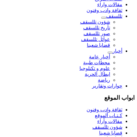
مقالات واراء
ثقافة وادب وفنون
تللسقف
شؤون تللسقف
تأريخ تللسقف
صور تللسقف
عوائل تللسقف
قضايا شعبنا
أخبار
أخبار عامة
محطات طبية
علوم و تکنلوجیا
ابطال الحرية
رياضة
حوارات وتقارير
ابواب الموقع
ثقافة وادب وفنون
كـتـاب ألموقع
مقالات وآراء
شؤون تللسقف
قضايا شعبنا