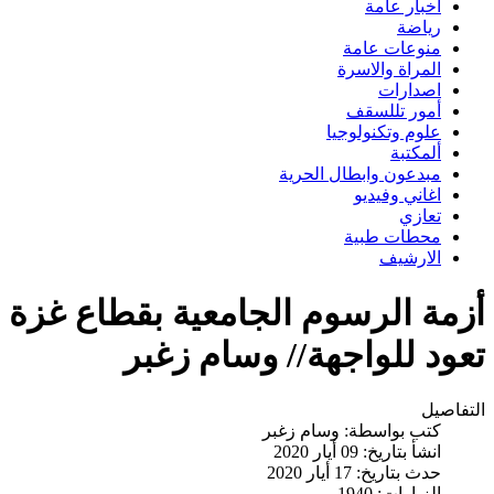
اخبار عامة
رياضة
منوعات عامة
المراة والاسرة
اصدارات
أمور تللسقف
علوم وتكنولوجيا
ألمكتبة
مبدعون وابطال الحرية
اغاني وفيديو
تعازي
محطات طبية
الارشيف
أزمة الرسوم الجامعية بقطاع غزة
تعود للواجهة// وسام زغبر
التفاصيل
كتب بواسطة:
وسام زغبر
انشأ بتاريخ: 09 أيار 2020
حدث بتاريخ: 17 أيار 2020
الزيارات: 1940