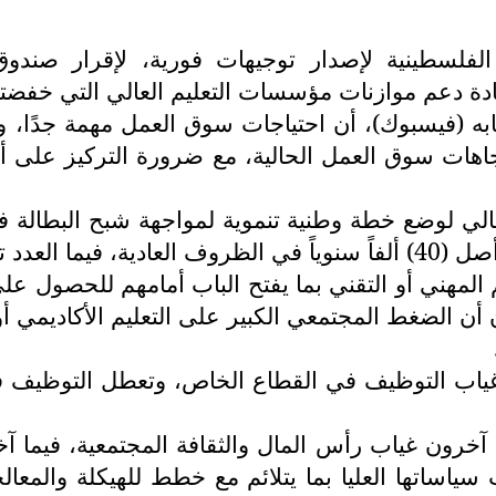
لسطينية لإصدار توجيهات فورية، لإقرار صندوق 
دعم موازنات مؤسسات التعليم العالي التي خفضتها الحك
به (فيسبوك)، أن احتياجات سوق العمل مهمة جدًا، و
هات سوق العمل الحالية، مع ضرورة التركيز على أه
العالي لوضع خطة وطنية تنموية لمواجهة شبح البطال
يم المهني أو التقني بما يفتح الباب أمامهم للحصو
ن الضغط المجتمعي الكبير على التعليم الأكاديمي أو
 غياب التوظيف في القطاع الخاص، وتعطل التوظيف 
يتهم آخرون غياب رأس المال والثقافة المجتمعية، فيم
 سياساتها العليا بما يتلائم مع خطط للهيكلة والمع