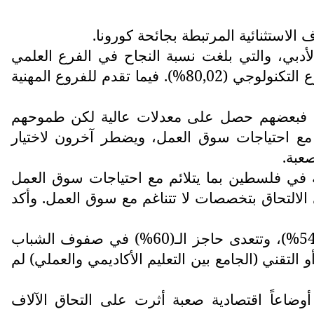
بة جلّهم في الفرعين العلمي والأدبي، والتي بلغت نسبة النجاح في الفرع العلمي
(85,92%) والفرع الأدبي (65,43%) وفرع الريادة والأعمال (72,18%) والفرع الشرعي (65,93%) والفرع التكنولوجي (80,02%). فيما تقدم للفروع المهنية
ثيرة، فبعضهم حصل على معدلات عالية لكن طموحهم
ع احتياجات سوق العمل، ويضطر آخرون لاختيار
عبة.
ة في فلسطين بما يتلائم مع احتياجات سوق العمل
الالتحاق بتخصصات لا تتناغم مع سوق العمل. وأكد
وينضم نحو (10) آلاف خريج وخريجة سنوياً إلى سوق البطالة التي تصل معدلاتها في قطاع غزة نحو (54%)، وتتعدى حاجز الـ(60%) في صفوف الشباب
 التقني (الجامع بين التعليم الأكاديمي والعملي) لم
ضاعاً اقتصادية صعبة أثرت على التحاق الآلاف