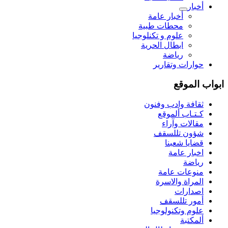
أخبار
أخبار عامة
محطات طبية
علوم و تکنلوجیا
ابطال الحرية
رياضة
حوارات وتقارير
ابواب الموقع
ثقافة وادب وفنون
كـتـاب ألموقع
مقالات وآراء
شؤون تللسقف
قضايا شعبنا
اخبار عامة
رياضة
منوعات عامة
المراة والاسرة
اصدارات
أمور تللسقف
علوم وتكنولوجيا
ألمكتبة