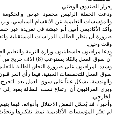
إقرار الصندوق الوطني
ودعت الحملة الرئيس محمود عباس والحكومة الف
والمؤسسات التعليمية عن الانقسام السياسي، وبزيادة 
وأكد الأكاديمي أمين أبو عيشة في تغريدة عبر حسا
ضرورة أن ينظر الطالب للدراسات المستقبلية واتجا
وقت وحين.
ودعا مراقبون فلسطينيون وزارة التربية والتعليم 
أن سوق العمل بالكاد يستوعب (8) آلاف خريج من أصل (40) ألفاً سنوياً في الظروف العادية، فيما العدد تقلص بشكل أكبر في ظل جائحة كورونا.
وشدد المراقبون على ضرورة التحاق الطلبة بالتعل
سوق العمل للتخصصات المهنية. فيما رأى المراقبون أ
والهندسة، يشكل عبئاً على سوق العمل بعد التخرج.
ويرى المراقبون أن ارتفاع نسب البطالة يعود إلى
الخارجي.
وأخيراً، قد يُحمّل البعض الاحتلال وأدواته، فيما 
لم تغيّر المؤسسات الأكاديمية نمط تفكيرها وتحدّث