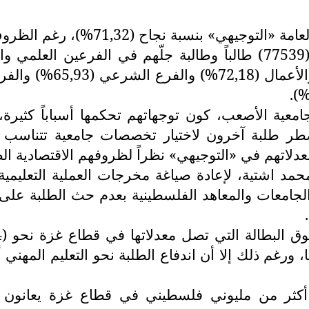
حيث بلغ عدد المتقدمين لامتحانات الثانوية العامة (77539) طالباً وطال
لجامعية الأصعب، كون توجهاتهم تحكمها أسباباً ك
طر طلبة آخرون لاختيار تخصصات جامعية تتناسب م
اتهم في «التوجيهي» نظراً لظروفهم الاقتصادية الص
د اشتية، لإعادة صياغة مخرجات العملية التعليمي
لجامعات والمعاهد الفلسطينية بعدم حث الطلبة على 
ورغم ذلك إلا أن اندفاع الطلبة نحو التعليم المهني أو
أكثر من مليوني فلسطيني في قطاع غزة يعانون أو