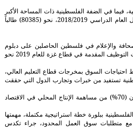
 والكليات الجامعية في مساحة جغرافية صغيرة كقطاع غزة (28) جامعة وكلية، فيما في الضفة الفلسطينية ذات المساحة الأكبر
(24) جامعة وكلية، وبلغ عدد الطلبة المسجلين في مؤسسات التعليم العالي في محافظات القطاع خلال العام الدراسي 2018/2019، نحو (80385) طالباً
حافة والإعلام في فلسطين الحاصلين على دبلوم
متوسط أو بكالوريوس يصل لـ(60%) في صفوف الذكور و(86%) في صفوف الإناث. فيما بلغ عدد طلبات التوظيف المقدمة في قطاع غزة للعام 2019 نحو
بط احتياجات السوق بمخرجات قطاع التعليم العالي،
وطنية تستفيد من خبرات وتجارب الدول التي حققت
وأوضح الجهاز الإحصائي أن (89%) من شركات القطاع الخاص هي شركات عائلية وصغيرة الحجم، وأن (70%) من مساهمة الإنتاج المحلي في الاقتصاد
الفلسطينية ببلورة خطة استراتيجية مكتملة، مهمتها
جم مع متطلبات سوق العمل المحدود، جراء تكدس