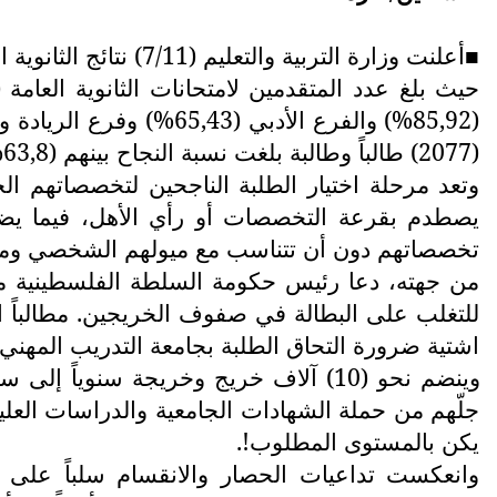
أعلنت وزارة التربية والتعليم (7/11) نتائج الثانوية العامة «التوجيهي» بنسبة نجاح (71,32%)، رغم الظروف الاستثنائية المرتبطة بجائحة كورونا.
■
(2077) طالباً وطالبة بلغت نسبة النجاح بينهم (63,8%).
وتعد مرحلة اختيار الطلبة الناجحين لتخصصاتهم ا
يصطدم بقرعة التخصصات أو رأي الأهل، فيما يض
تخصصاتهم دون أن تتناسب مع ميولهم الشخصي ومعدل
من جهته، دعا رئيس حكومة السلطة الفلسطينية محم
للتغلب على البطالة في صفوف الخريجين. مطالباً ا
اشتية ضرورة التحاق الطلبة بجامعة التدريب المهني.
جلّهم من حملة الشهادات الجامعية والدراسات العليا، 
يكن بالمستوى المطلوب!.
وانعكست تداعيات الحصار والانقسام سلباً على 