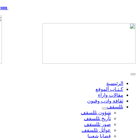
com
telskof@hotmail.com
الرئيسية
كـتـاب ألموقع
مقالات واراء
ثقافة وادب وفنون
تللسقف
شؤون تللسقف
تأريخ تللسقف
صور تللسقف
عوائل تللسقف
قضايا شعبنا