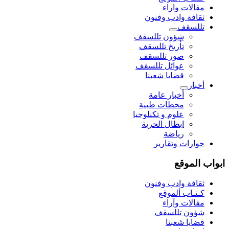
مقالات واراء
ثقافة وادب وفنون
تللسقف
شؤون تللسقف
تأريخ تللسقف
صور تللسقف
عوائل تللسقف
قضايا شعبنا
أخبار
أخبار عامة
محطات طبية
علوم و تکنلوجیا
ابطال الحرية
رياضة
حوارات وتقارير
ابواب الموقع
ثقافة وادب وفنون
كـتـاب ألموقع
مقالات وآراء
شؤون تللسقف
قضايا شعبنا