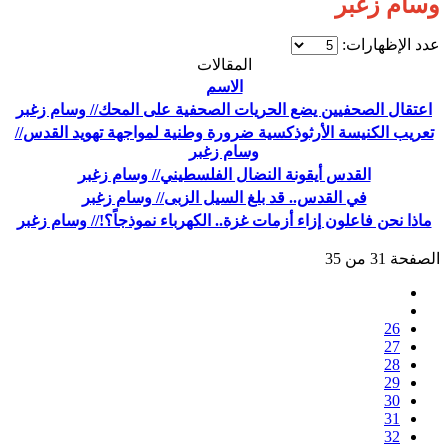
وسام زغبر
عدد الإظهارات:
المقالات
الاسم
اعتقال الصحفيين يضع الحريات الصحفية على المحك// وسام زغبر
تعريب الكنيسة الأرثوذكسية ضرورة وطنية لمواجهة تهويد القدس//
وسام زغبر
القدس أيقونة النضال الفلسطيني// وسام زغبر
في القدس.. قد بلغ السيل الزبى// وسام زغبر
ماذا نحن فاعلون إزاء أزمات غزة.. الكهرباء نموذجاً؟!// وسام زغبر
الصفحة 31 من 35
26
27
28
29
30
31
32