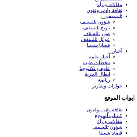
مقالات واراء
ثقافة وادب وفنون
تللسقف
شؤون تللسقف
تأريخ تللسقف
صور تللسقف
عوائل تللسقف
قضايا شعبنا
أخبار
أخبار عامة
محطات طبية
علوم و تکنلوجیا
ابطال الحرية
رياضة
حوارات وتقارير
ابواب الموقع
ثقافة وادب وفنون
كـتـاب ألموقع
مقالات وآراء
شؤون تللسقف
قضايا شعبنا