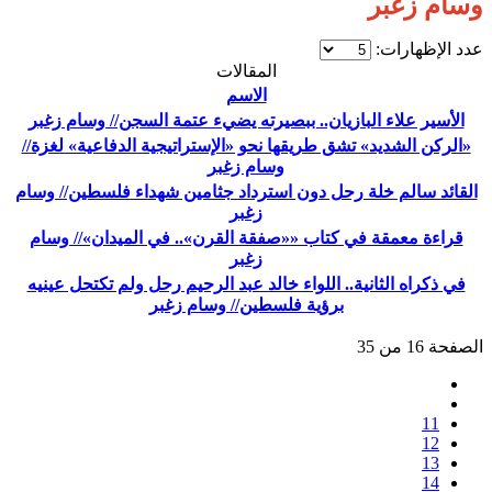
وسام زغبر
عدد الإظهارات:
المقالات
الاسم
الأسير علاء البازيان.. ببصيرته يضيء عتمة السجن// وسام زغبر
«الركن الشديد» تشق طريقها نحو «الإستراتيجية الدفاعية» لغزة//
وسام زغبر
القائد سالم خلة رحل دون استرداد جثامين شهداء فلسطين// وسام
زغبر
قراءة معمقة في كتاب ««صفقة القرن».. في الميدان»// وسام
زغبر
في ذكراه الثانية.. اللواء خالد عبد الرحيم رحل ولم تكتحل عينيه
برؤية فلسطين// وسام زغبر
الصفحة 16 من 35
11
12
13
14