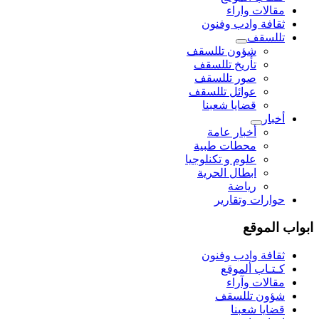
مقالات واراء
ثقافة وادب وفنون
تللسقف
شؤون تللسقف
تأريخ تللسقف
صور تللسقف
عوائل تللسقف
قضايا شعبنا
أخبار
أخبار عامة
محطات طبية
علوم و تکنلوجیا
ابطال الحرية
رياضة
حوارات وتقارير
ابواب الموقع
ثقافة وادب وفنون
كـتـاب ألموقع
مقالات وآراء
شؤون تللسقف
قضايا شعبنا