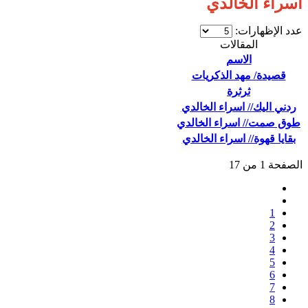
اسراء الخالدي
عدد الإظهارات:
المقالات
الاسم
قصيدة/ مهد الذكريات
ثرثرة
‬ردني اليك// اسراء الخالدي
طوق صمت// اسراء الخالدي
بقايا قهوة// اسراء الخالدي
الصفحة 1 من 17
1
2
3
4
5
6
7
8