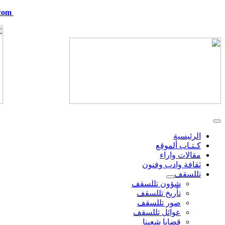
com
telskof@hotmail.com
الرئيسية
كـتـاب ألموقع
مقالات واراء
ثقافة وادب وفنون
تللسقف
شؤون تللسقف
تأريخ تللسقف
صور تللسقف
عوائل تللسقف
قضايا شعبنا