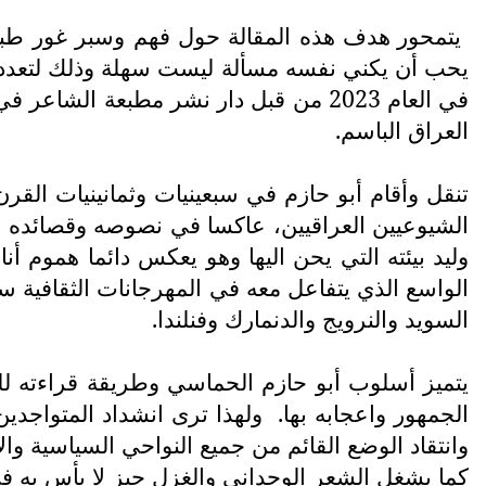
يتمحور هدف هذه المقالة حول فهم وسبر غور طبيعة
يحب أن يكني نفسه مسألة ليست سهلة وذلك لتعدد مو
العراق الباسم.
تنقل وأقام أبو حازم في سبعينيات وثمانينيات القر
الشيوعيين العراقيين، عاكسا في نصوصه وقصائده الش
وليد بيئته التي يحن اليها وهو يعكس دائما هموم
الواسع الذي يتفاعل معه في المهرجانات الثقافية س
السويد والنرويج والدنمارك وفنلندا.
يتميز أسلوب أبو حازم الحماسي وطريقة قراءته لل
الجمهور واعجابه بها.
ولهذا ترى انشداد المتواجدين
وانتقاد الوضع القائم من جميع النواحي السياسية والا
كما يشغل الشعر الوجداني والغزل حيز لا بأس به ف