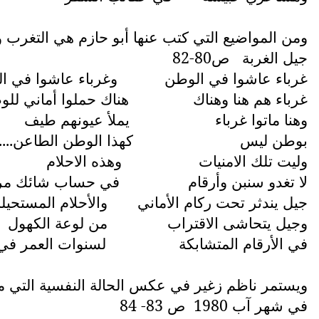
ومن المواضيع التي كتب عنها أبو حازم هي التغرب وا
جيل الغربة
ص80-82
غرباء عاشوا في الوطن
وغرباء عاشوا في ال
غرباء هم هنا وهناك
هناك حملوا أماني لل
وهنا ماتوا غرباء
يملأ عيونهم طيف
بوطن ليس
كهذا الوطن الطاعن....
وليت تلك الامنيات
وهذه الاحلام
لا تغدو سنبن وأرقام
في حساب شائك مر
جيل يندثر تحت ركام الأماني
والأحلام المستحيلة
وجيل يتحاشى الاقتراب
من لوعة الكهول
في الأرقام المتشابكة
لسنوات العمر ف
ويستمر ناظم زغير في عكس الحالة النفسية التي مر
في شهر آب 1980
ص 83- 84