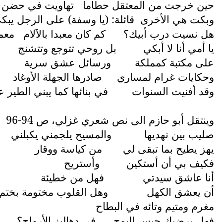
حين خرجت من المعتقل حطاما
تهاويت في حضن 
وبكت هي الأخرى
قائلة: (يا وسفة) على الرجل يبك
هل نسيت درب أبيك؟
كم كان معبدا بالآلام
معمد
يا أمي أنا لا أبكي
بل روحي تتوجع وتتشنج
على مكتبة كمملكة
ورسائل عشق سرية
وحكايات غرام لمساري
صادرها الجهلة الأوغاد
وقد أفنيت السنوات
في بنائها كما يبني الطير 
وينتقل أبو حازم الى نص شعري غزلي، ص 94-96
ن
صليب بين نهديها
والمسيح يلجمني يكبلني
يهز يطيح بما تبقى لي
من كياسة ووقار
فكيف بي أن أستكين
وأستريح
أنا عاشق سيدتي
فهل من خطيئة
أن يعشق الكهل
وهل القلوب مختومة بختم ا
مغرم ومتيم وتائه في البطاح
فهل يرضيك حبس البوح
في دهاليز الأرواح؟