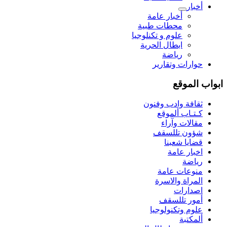
أخبار
أخبار عامة
محطات طبية
علوم و تکنلوجیا
ابطال الحرية
رياضة
حوارات وتقارير
ابواب الموقع
ثقافة وادب وفنون
كـتـاب ألموقع
مقالات وآراء
شؤون تللسقف
قضايا شعبنا
اخبار عامة
رياضة
منوعات عامة
المراة والاسرة
اصدارات
أمور تللسقف
علوم وتكنولوجيا
ألمكتبة