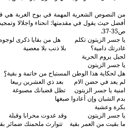
من النصوص الشعرية المهمة في بوح الغربة هي قصي
أفضل حيث يقول في مقدمتها: انحناء واجلالا وتمجيدا لشهداء 
ص35-37.
يا جسر الزيتون تكلم
هل من بقايا ذكرى لوجوه
غادرتك دامية؟
بلا ذنب بلا معصية
لجيل يروم الحرية
يا جسر الزيتون
هل لحكاية هذا الوطن المستباح من خاتمة و بقية؟ٍ
لم يعد في حضن الام
بعد ذي العشرين ربيعا
امنية يا جسر الزيتون
تظل قضبانك مصبوغة
بدم الشبان وإن أعادوا صبغها
بكرة وعشية
يا جسر الزيتون
وقد غدوت محرابا وقبلة
ما بقيت من العمر بقية
تتوارث ملحمتك ضمائر بقي