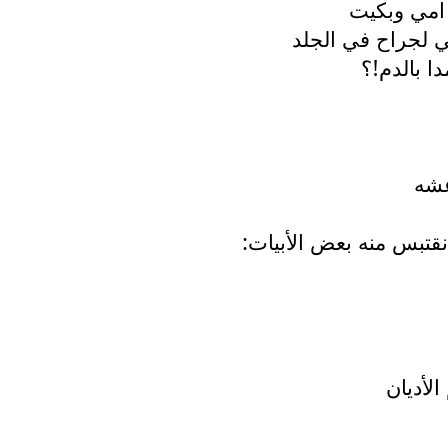
امي وبكيت
ي لجراح في الجلد
ا بالدم!؟
عشه
قتبس منه بعض الأبيات:
لأديان