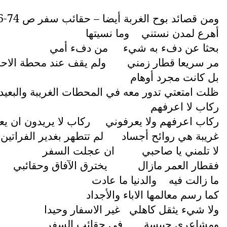
ومن قصائد بوح الغربة أيضا – حقائب سفر ص 74-76
أهرع لمدن نستني
وما نسيتها
بحثا عن دفء به شيء
من دفء أمي
مر سريعا قطار زمني
ولم يقف عند محطة الاحل
بل كانت مجرد أوهام
ظلت امتعتي تدور معه في المحطات الغريبة والبعيد
ركاب لا اعرفهم
ركاب اعرفهم ولا يعرفوني
ركاب لا يريدون ان ي
غريبة هي روائح أجساد
لم تتطهر بغدير الفراتين
لا تلمني يا صاحبي
ان عجلت السفر
فقطار العمر مازال
يخترق الآفاق وحقائبي
ما زالت فيه
والدنيا ما عادت
كما رسم معالمها الاباء والأجداد
ولا شيء يثقل كاهلي
غير الاسفار وحيدا
ومشاعري حبيسة
في حقائب السفر