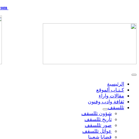
com
telskof@hotmail.com
الرئيسية
كـتـاب ألموقع
مقالات واراء
ثقافة وادب وفنون
تللسقف
شؤون تللسقف
تأريخ تللسقف
صور تللسقف
عوائل تللسقف
قضايا شعبنا