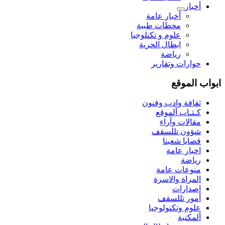
أخبار
أخبار عامة
محطات طبية
علوم و تکنلوجیا
ابطال الحرية
رياضة
حوارات وتقارير
ابواب الموقع
ثقافة وادب وفنون
كـتـاب ألموقع
مقالات وآراء
شؤون تللسقف
قضايا شعبنا
اخبار عامة
رياضة
منوعات عامة
المراة والاسرة
اصدارات
أمور تللسقف
علوم وتكنولوجيا
ألمكتبة