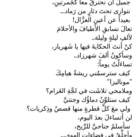
جميلٌ أن نحترقَ معاً كَجَمرتينِ،
نتوارى تحتَ دثارٍ من رَماد...
بعيداً عن أعينِ العزَّال!
تعالَ نسابقِ الأطيافَ والأحلامَ
لألفِ ليلةٍ وليلة..
كنْ أنتَ الحكايةَ فيها يا شَهريار،
وسأكونُ ألفَ شهرزاد..
تساءَلْتُ يوماً:
كيف سترسمُني ريشةُ هيامِكَ
"موناليزا"
وملامحي تلاشَت في لجَّةِ الغَرام؟
كيف ستلوِّنُ دماؤُك وجنتيَّ
ولي معَ كلِّ قطرةٍ منها قصصٌ وذِكريات؟
لن أتساءلَ بعدَ اليوم،
سأسلمُ جناحيَّ للرِّيح،
وأحلِّقُ في فضاءاتِ الهوى...