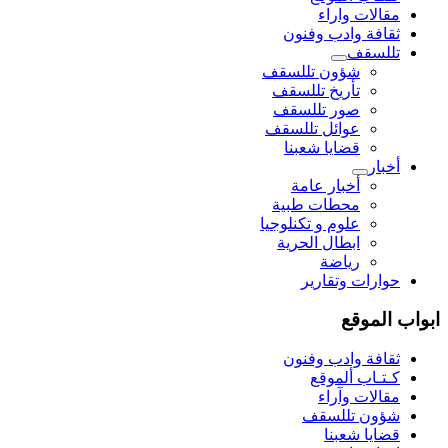
مقالات واراء
ثقافة وادب وفنون
تللسقف
شؤون تللسقف
تأريخ تللسقف
صور تللسقف
عوائل تللسقف
قضايا شعبنا
أخبار
أخبار عامة
محطات طبية
علوم و تکنلوجیا
ابطال الحرية
رياضة
حوارات وتقارير
ابواب الموقع
ثقافة وادب وفنون
كـتـاب ألموقع
مقالات وآراء
شؤون تللسقف
قضايا شعبنا