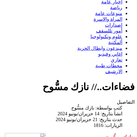
اخبار عامة
رياضة
منوعات عامة
المراة والاسرة
اصدارات
أمور تللسقف
علوم وتكنولوجيا
ألمكتبة
مبدعون وابطال الحرية
اغاني وفيديو
تعازي
محطات طبية
الارشيف
فضاءات..// نازك مسُّوح
التفاصيل
كتب بواسطة:
نازك مسُّوح
انشأ بتاريخ: 14 حزيران/يونيو 2024
حدث بتاريخ: 21 حزيران/يونيو 2024
الزيارات: 1816
نازك مسُّوح