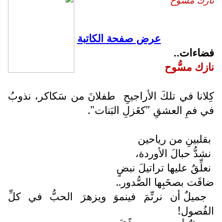
عرض صفحة الكاتبة
فضاءات..
نازك مسُّوح
كِلانا في تلكَ الأراجيحِ
طفلانَ من سَكاكر، نذوبُ
في فمِ العشقِ "كغَزلِ البَنات".
بقلبينِ من رياحين
نشدُّ حبالَ الأوردة،
نعلِّقُ عليها تراتيلَ نبضٍ
ضاقَت بصخَبِها الصُّدور..
جميلٌ أن نرنِّمَ فينموَ ويزهرَ الحبُّ في كلِّ
الفُصول!