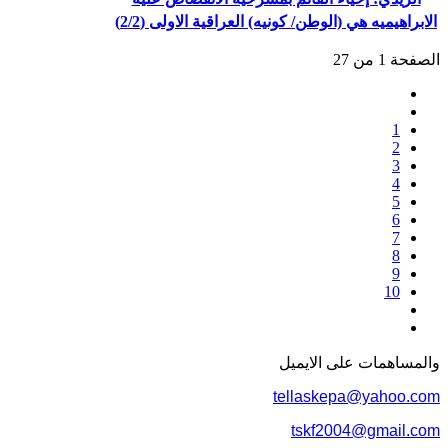
الابراهيميه هي (الوطن/ كونيه) العراقية الاولى (2/2)
الصفحة 1 من 27
1
2
3
4
5
6
7
8
9
10
والمساهمات علی الایمیل
tellaskepa@yahoo.com
tskf2004@gmail.com