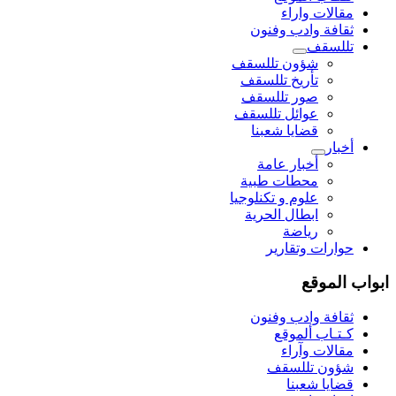
مقالات واراء
ثقافة وادب وفنون
تللسقف
شؤون تللسقف
تأريخ تللسقف
صور تللسقف
عوائل تللسقف
قضايا شعبنا
أخبار
أخبار عامة
محطات طبية
علوم و تکنلوجیا
ابطال الحرية
رياضة
حوارات وتقارير
ابواب الموقع
ثقافة وادب وفنون
كـتـاب ألموقع
مقالات وآراء
شؤون تللسقف
قضايا شعبنا