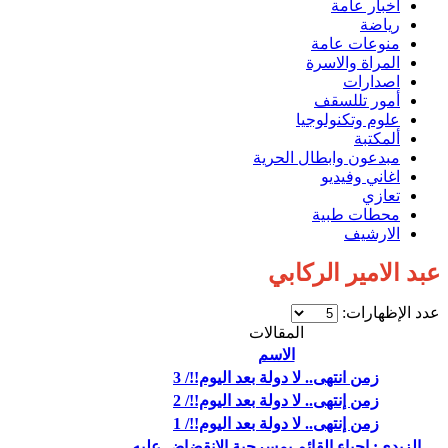
اخبار عامة
رياضة
منوعات عامة
المراة والاسرة
اصدارات
أمور تللسقف
علوم وتكنولوجيا
ألمكتبة
مبدعون وابطال الحرية
اغاني وفيديو
تعازي
محطات طبية
الارشيف
عبد الامير الركابي
عدد الإظهارات:
المقالات
الاسم
زمن انتهى.. لا دولة بعد اليوم!!/ 3
زمن إنتهى.. لا دولة بعد اليوم!!/ 2
زمن إنتهى.. لا دولة بعد اليوم!!/ 1
الزيدي: إحياء القائم بمسرحية الانقضاض عليه