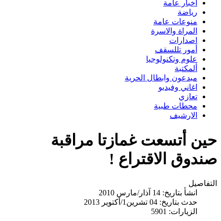
اخبار عامة
رياضة
منوعات عامة
المراة والاسرة
اصدارات
أمور تللسقف
علوم وتكنولوجيا
ألمكتبة
مبدعون وابطال الحرية
اغاني وفيديو
تعازي
محطات طبية
الارشيف
حين أتسعت غمازتا مراقبة
صندوق الاقتراع !
التفاصيل
انشأ بتاريخ: 14 آذار/مارس 2010
حدث بتاريخ: 04 تشرين1/أكتوير 2013
الزيارات: 5901