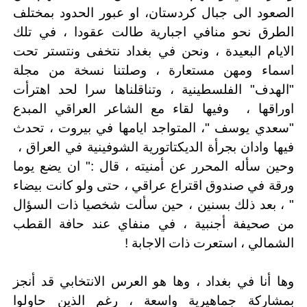
الصعود الى جبال كردستان، او عبور الحدود بمختلف
الطرق نحو منافي اجبارية طالت عقودا ، في تلك
الايام البعيدة ، ونحن في بغداد نتخفى ونتستر تحت
اسماء ومهن مستعارة ، وصلتنا نسخة من مجلة
"الهدف" الفلسطينية ، وتناقلناها سرا لحد اهترأت
اوراقها ،
وفيها لقاء مع الشاعر العراقي المبدع
"سعدي يوسف "، المتواجد ايامها في بيروت ، تحدث
فيها وادان بجرأة الديكتاتورية الشوفينية في العراق ،
وحين سأله المحرر عن أمنيته ، قال :" ان يضع يوما
ورقة في صندوق اقتراع عراقي ، حتى ولو كانت بيضاء
" ، بعد ذلك بسنين ، حين سألت شخصيا ذات السؤال
من صحيفة أجنبية ، في منفاي عند حافة القطب
الشمالي ، استعرت ذات الاجابة !
وها أنا في بغداد ، وها هو العرس الانتخابي قد أنجز
بمشاركة جماهيرية واسعة ، رغم الذين حاولوا