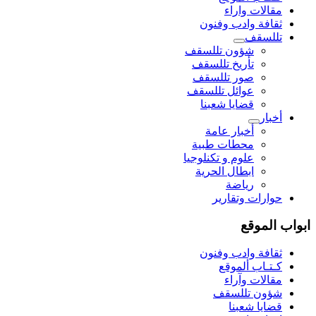
مقالات واراء
ثقافة وادب وفنون
تللسقف
شؤون تللسقف
تأريخ تللسقف
صور تللسقف
عوائل تللسقف
قضايا شعبنا
أخبار
أخبار عامة
محطات طبية
علوم و تکنلوجیا
ابطال الحرية
رياضة
حوارات وتقارير
ابواب الموقع
ثقافة وادب وفنون
كـتـاب ألموقع
مقالات وآراء
شؤون تللسقف
قضايا شعبنا