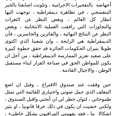
أجهاضه
بالتفجيرات الاجرامية ، وتلونت اصابعنا بالحبر
البنفسجي ، في تظاهرة ديمقراطية ، توجهت اليها
انظار كل العالم ، وبغض النظر عن الثغرات
والتجاوزات التي رافقت العملية الانتخابية ، وبغض
النظر عن النتائج النهائية ، والفائزين والخاسرين ، فأن
الديمقراطية هي الرابحة ، وان شعبنا الذي اكتوى
طويلا بنيران الحكومات الجائرة قد حقق خطوة كبيرة
على صعيد تعزيز الممارسة الديمقراطية ، من أجل ان
يكون للمواطن الحق في صناعة القرار لبناء مستقبل
الوطن ، والاجيال القادمة .
حين وقفت عند صندوق الاقتراع ، وقبل ان اضع
المغلف الذي حمل صوتي واختياري للقائمة التي تمثل
طموحاتي ، لثوان خطر لي ان أنحني واقبل الصندوق ،
ولكني خشيت ان يكون في ذلك خرقا قانونيا ، او يثير
اشكالا
ما ، فقد يفهمني المراقبون بشكل خاطيء ،