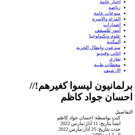
اخبار عامة
رياضة
منوعات عامة
المراة والاسرة
اصدارات
أمور تللسقف
علوم وتكنولوجيا
ألمكتبة
مبدعون وابطال الحرية
اغاني وفيديو
تعازي
محطات طبية
الارشيف
برلمانيون ليسوا كغيرهم!//
احسان جواد كاظم
التفاصيل
كتب بواسطة:
احسان جواد كاظم
انشأ بتاريخ: 11 آذار/مارس 2022
حدث بتاريخ: 25 آذار/مارس 2022
الزيارات: 2480