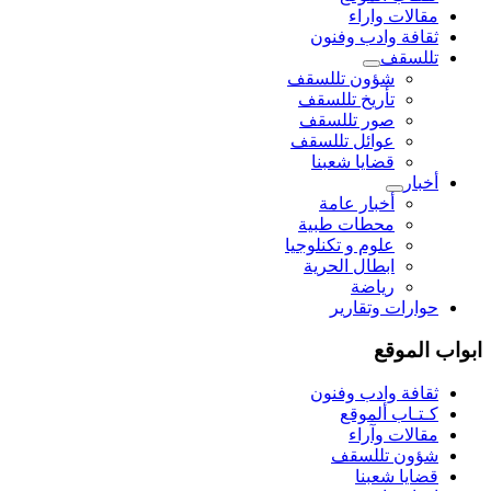
مقالات واراء
ثقافة وادب وفنون
تللسقف
شؤون تللسقف
تأريخ تللسقف
صور تللسقف
عوائل تللسقف
قضايا شعبنا
أخبار
أخبار عامة
محطات طبية
علوم و تکنلوجیا
ابطال الحرية
رياضة
حوارات وتقارير
ابواب الموقع
ثقافة وادب وفنون
كـتـاب ألموقع
مقالات وآراء
شؤون تللسقف
قضايا شعبنا