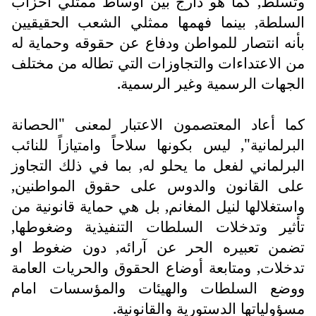
وتسلط, كما هو دارج بين أوساط ممثلي أحزاب
السلطة, بينما فهمها ممثلي الشعب الحقيقيين
بأنه انتصار للمواطن ودفاع عن حقوقه وحماية له
من الاعتداءات والتجاوزات التي تطاله من مختلف
الجهات الرسمية وغير الرسمية.
كما أعاد المعتصمون الاعتبار لمعنى "الحصانة
البرلمانية", ليس بكونها سلاحاً وامتيازاً للنائب
البرلماني لفعل ما يحلو له, بما في ذلك التجاوز
على القانون والدوس على حقوق المواطنين,
واستغلالها لنيل المغانم, بل هي حماية قانونية من
تأثير وتدخلات السلطات التنفيذية وضغوطها,
تضمن تعبيره الحر عن آرائه, دون ضغوط او
تدخلات, ومتابعة أوضاع الحقوق والحريات العامة
ووضع السلطات والهيئات والمؤسسات امام
مسؤولياتها الدستورية والقانونية.