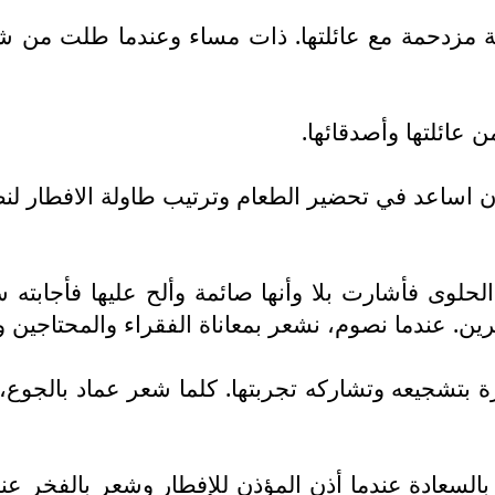
ة مزدحمة مع عائلتها. ذات مساء وعندما طلت من شر
 عائلتها وأصدقائها.
 اساعد في تحضير الطعام وترتيب طاولة الافطار لنص
حلوى فأشارت بلا وأنها صائمة وألح عليها فأجابته 
ين. عندما نصوم، نشعر بمعاناة الفقراء والمحتاجين و
رة بتشجيعه وتشاركه تجربتها. كلما شعر عماد بالجوع،
 بالسعادة عندما أذن المؤذن للإفطار وشعر بالفخر عن