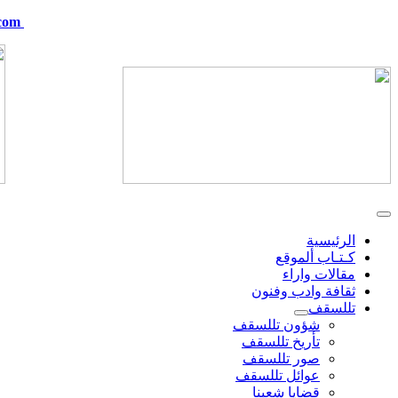
com
telskof@hotmail.com
الرئيسية
كـتـاب ألموقع
مقالات واراء
ثقافة وادب وفنون
تللسقف
شؤون تللسقف
تأريخ تللسقف
صور تللسقف
عوائل تللسقف
قضايا شعبنا