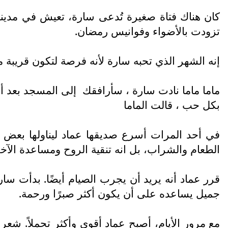
كان هناك فتاة صغيرة تُدعى سارة، تعيش في مدين
تزودت بالأضواء وفوانيس رمضان.
إنه الشهر الذي تحبه سارة لأنه فرصة لتكون قريبة من
ماما ماما نادت سارة ، سأرافقك
إلى المسجد بعد أن
بكل حب ، قالت الماما
في أحد المرات أسرع صديقها عماد ليناولها بعض ال
الطعام والشراب، بل انه تنقية الروح ومساعدة الآخر
قرر عماد أنه يريد أن يجرب الصيام أيضًا. بدأت سا
جميل يساعده على أن يكون أكثر صبرًا ورحمة.
مع مرور الأيام، أصبح عماد أقوى وأكثر تحملاً. شعر