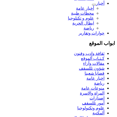
أخبار
أخبار عامة
محطات طبية
علوم و تکنلوجیا
ابطال الحرية
رياضة
حوارات وتقارير
ابواب الموقع
ثقافة وادب وفنون
كـتـاب ألموقع
مقالات وآراء
شؤون تللسقف
قضايا شعبنا
اخبار عامة
رياضة
منوعات عامة
المراة والاسرة
اصدارات
أمور تللسقف
علوم وتكنولوجيا
ألمكتبة