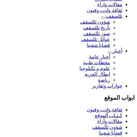
مقالات واراء
ثقافة وادب وفنون
تللسقف
شؤون تللسقف
تأريخ تللسقف
صور تللسقف
عوائل تللسقف
قضايا شعبنا
أخبار
أخبار عامة
محطات طبية
علوم و تکنلوجیا
ابطال الحرية
رياضة
حوارات وتقارير
ابواب الموقع
ثقافة وادب وفنون
كـتـاب ألموقع
مقالات وآراء
شؤون تللسقف
قضايا شعبنا