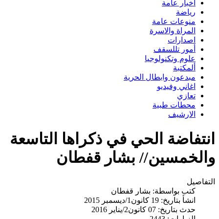
اخبار عامة
رياضة
منوعات عامة
المراة والاسرة
اصدارات
أمور تللسقف
علوم وتكنولوجيا
ألمكتبة
مبدعون وابطال الحرية
اغاني وفيديو
تعازي
محطات طبية
الارشيف
انتفاضة الحي في ذكراها التاسعة
والخمسين// بشار قفطان
التفاصيل
كتب بواسطة:
بشار قفطان
انشأ بتاريخ: 19 كانون1/ديسمبر 2015
حدث بتاريخ: 07 كانون2/يناير 2016
الزيارات: 2443