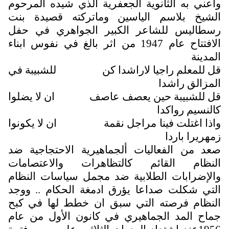
واعني به الثانوية الجعفرية الذي شيده المرحوم
الشيخ بلاسم الياسين وماتركته قصيدة بنت
رسطاليس للشاعر الكبير الجواهري في حفل
الافتتاح عام 1947 من اثر بالغ في نفوس ابناء
المدينة
قل للمعلم راجيا لاراشدا كن للشبيبة في
المزالق راشدا
قل للشبيبة حين يعصف عاصف ان لا يضلوا
كالنسيم رواكدا
واذا اغتلت فينا مراجل نقمة ان لا يكونوا
زمهريرا باردا
صعد من الفعاليات ألجماهيرية الاحتجاجية ضد
النظام القائم كالتظاهرات والاعتصامات
والإضرابات الطلابية ضد مجمل سياسات النظام
التي شكلت صداعا يؤرق ادمغة الحكام .. ووجد
النظام فرصته التي سبق ان خطط لها في كبح
جماح المد الجماهيري في كانون الأول من عام