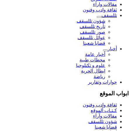
مقالات واراء
ثقافة وادب وفنون
تللسقف
شؤون تللسقف
تأريخ تللسقف
صور تللسقف
عوائل تللسقف
قضايا شعبنا
أخبار
أخبار عامة
محطات طبية
علوم و تکنلوجیا
ابطال الحرية
رياضة
حوارات وتقارير
واب الموقع
ثقافة وادب وفنون
كـتـاب ألموقع
مقالات وآراء
شؤون تللسقف
قضايا شعبنا