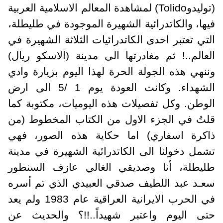
توليدو
Tolido
) لمشاهدة المعالم الاسلامية العربية
يها، والكاتدرائية الشهيرة الموجودة في طليطلة،
لتي تعتبر احدى الكاتدرائيات الثلاثة الشهيرة في
لعالم..! ثم مغادرتها الى مدينة (الاسكو ريال)
ننهي هذه الجولة الحرة لهذا اليوم بزيارة وادي
الشهداء. وكانت العودة يوم 1 /5 الى ارض
لوطن. وكل تفصيلات هذه اليوميات، مكتوبة كما
لتُ في الجزء الاول من الكتاب المخطوط (من
اكرة اسفاري) اما حكاية هذه الصور، فهي
شمل دخولنا الى الكاتدرائية الشهيرة في مدينة
ليطلة، أنا وصديقي الغالي عازف السنطور
عـد عبد اللطيف صدقي العبيدي الذي تم أسره
في الحرب الايرانية العراقية عام 1983 ولم يعد
تى اليوم واعتبر شهيداً..!!؟ والحديث عن