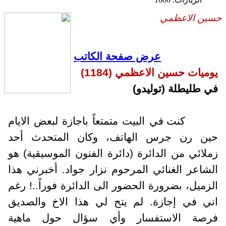
سين الاعظمي
عرض صفحة الكاتب
وميات حسين الاعظمي (1184)
ي طليطلة (توليدو)
كنت في البيت متمتعاً باجازة لبعض الايام
ين رن جرس الهاتف، وكان المتحدث أحد
ملائي من الدائرة (دائرة الفنون الموسيقية) هو
لشاعر الغنائي المرحوم نزار جواد. أخبرني هذا
لزميل، بضرورة الحضور الى الدائرة فوراً..! رغم
ني في إجازة. لم يتح لي هذا الاخ والصديق
رصة الاستفسار وأي سؤال حول ماهية