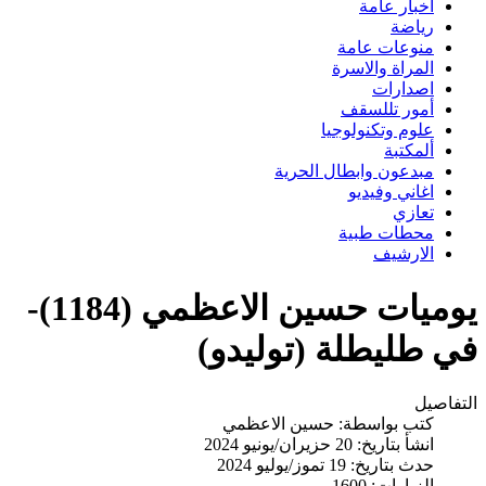
اخبار عامة
رياضة
منوعات عامة
المراة والاسرة
اصدارات
أمور تللسقف
علوم وتكنولوجيا
ألمكتبة
مبدعون وابطال الحرية
اغاني وفيديو
تعازي
محطات طبية
الارشيف
يوميات حسين الاعظمي (1184)-
ي طليطلة (توليدو)
تفاصيل
كتب بواسطة:
حسين الاعظمي
انشأ بتاريخ: 20 حزيران/يونيو 2024
حدث بتاريخ: 19 تموز/يوليو 2024
الزيارات: 1600