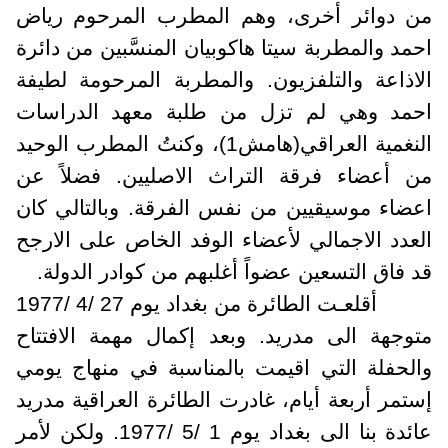
ن دوائر أخرى، وهم المطرب المرحوم رياض
حمد والمطربة سيتا هاكوبيان المنسَّبين من دائرة
لاذاعة والتلفزيون. والمطربة المرحومة لطيفة
حمد وهي لم تزل من طلبة معهد الدراسات
النغمية العراقي(هامش1)، وكنتُ المطرب الوحيد
ن أعضاء فرقة التراث الاصليين. فضلاً عن
عضاء موسيقيين من نفس الفرقة. وبالتالي كان
لعدد الاجمالي لأعضاء الوفد الخاص على الارجح
د فاق التسعين عضواً أغلبهم من كوادر الدولة.
أقلعـت الطائرة من بغداد يوم 27 /4 /1977
توجهة الى مدريد. وبعد إكمال مهمة الافتتاح
الحفلة التي اقيمت بالمناسبة في منهاج يومي
ستمر أربعة أيام، غادرت الطائرة العراقية مدريد
عائدة بنا الى بغداد يوم 1 /5 /1977. ولكن لأمر