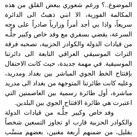
لموضوع..؟ ورغم شعوري ببعض القلق من هذه
لمكالمة الفورية، الا انني ذهبتُ الى الدائرة
ريعاً، واذا بي أجد أمراً وزارياً صادراً على وجه
لسرعة، يقضي بسفري مع وفد خاص وكبير جلُّـه
ن قيادات الدولة والكوادر الحزبية، تصحبه فرقة
لتراث الموسيقي العراقي التابعة الى دائرتنا
لموسيقية. في مهمة جديدة، حيث كانت الاحتفال
إفتتاح الخط الجوي المباشر بين بغداد ومدريد،
عليه كانت طائرتنا المتوجهة من بغداد الى مدريد
باشرة، أول طائرة رسمية بين العاصمتين التي
عتبرت هي طائرة الافتتاح الجوي بين البلدين.
وفد خاص وكبير جلُّـه من قيادات الدولة
الكوادر الحزبية قارب او تجاوز التسعين شخصاً
قليل، من ضمنهم أربعة مغنين، بعضهم منسَّب