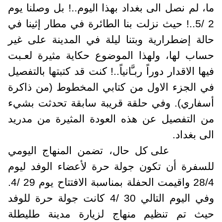
ا، لم نصل الى بغداد بهذا اليوم..! بل وصلنا يوم
2 /5..! حيث نزلت بنا الطائرة في مطار إثينا في
الة إضطرارية وبتنا ليلة في المدينة على غير
ساب لها، ولهذا الموضوع حكاية مثيرة لعـبت
يها الاقدار دوراً ربـَّانياً..! كنت قد كتبتها بالتفصيل
ي الجزء الاول من كتابي المخطوط (من ذاكرة
سفاري). وفي حلقة قريبة سابقة تحدثت بشيء
ن التفصيل عن هذه العودة المثيرة من مدريد
لى بغداد.
على كل حال، تضمن المنهاج اليومي
لسفرة أن تكون جولة حرة لأعضاء الوفد ليوم
28/4 واقيمت الحفلة بمناسبة الافتتاح يوم 29 /4.
وفي اليوم التالي 30 /4 كانت جولة حرة للوفد
يث تم تنظيم منهاج لزيارة مدينة طليطلة