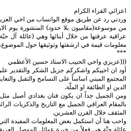
اعزائي القراء الكرام
عراقية عرفتها من خلال أبنائها وهي (عائلة آل حبّة 
معلومات قيمة في ارشفتها وتوثيقها حول الموضوع، وا
***
(((عزيزي واخي الحبيب الاستاذ حسين الأعظمي
أود ان احييكم واشكركم جزيل الشكر والتقدير على هذ
المجتمع المبني اساساً على التسامح والتقبل والتعا
الدين او الطائفة او الملّة.
ومن الجميل جداً ان يكون فنان بغدادي أصيل مثل ح
بالمقام العراقي الجميل مع التاريخ والذكريات الرا
المثقف خلال القرن العشرين.
واحب هنا أن استكمل بعض المعلومات المفيدة التي ق
عائلة حبَّة هي فعلاً من خيرة عوائل الموصل العريق