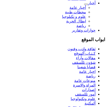
أخبار
أخبار عامة
محطات طبية
علوم و تکنلوجیا
ابطال الحرية
رياضة
حوارات وتقارير
ابواب الموقع
ثقافة وادب وفنون
كـتـاب ألموقع
مقالات وآراء
شؤون تللسقف
قضايا شعبنا
اخبار عامة
رياضة
منوعات عامة
المراة والاسرة
اصدارات
أمور تللسقف
علوم وتكنولوجيا
ألمكتبة