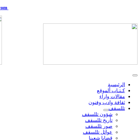
com
telskof@hotmail.com
الرئيسية
كـتـاب ألموقع
مقالات واراء
ثقافة وادب وفنون
تللسقف
شؤون تللسقف
تأريخ تللسقف
صور تللسقف
عوائل تللسقف
قضايا شعبنا