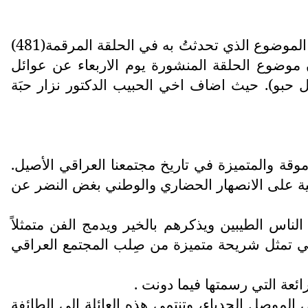
وردني رد عن طريق موقع الواتساب من اخي العزيز وصديقي العتيد الاستاذ الدكتور نزار حبَة تعقيبا على الموضوع الذي تحدثتُ به في الحلقة المرقمة(481)
حدود) المنشورة يوم الاربعاء الماضي الموافق 3 كانون ثاني 2024. وقد كان موضوع الحلقة المنشورة يوم الاربعاء عن عوائل
ة آل حبو). حيث اضاف اخي الحبيب الدكتور نزار حبَة
موقة والمتميزة في تاريخ مجتمعنا العراقي الأصيل.
نية على الانصهار الحضاري والوطني بغض النضر عن
ناس الطيبين ويذكرهم بالخير ويدمج الفن متمثلاً
 التي تمثل شريحة متميزة من صِلب المجتمع العراقي
ئعة التي رسمتها فيما دونت .
 الموصل الحدباء، وتنتمي هذه العائلة إلى الطائفة