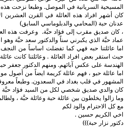
المسيحية السريانية في الموصل. وطبعا نزحت هذه ال
كان أشهر افراد هذه العائلة في القرن العشرين ال
عدنان حبة (المحامي والدبلوماسي السابق)
، كان صديق مقرب إلى فؤاد حبَّة.
وعرفت هذه العائ
عماد حبَّة الذي يكبرني سناً والدكتور سعد حبَّة وه
اما عائلتنا حبه فهي كما تفضلت اساساً من النجف
حيث استقر بعض افراد العائلة . وعائلتنا كانت عائلة
الهندسة على عكس آبائهم. ومنهم الدكتور جعفر حبة
اما عائلة حبو ، فهم عائلة كريمة ايضاً من أصول م
المشهور في قلب بغداد في السعدون. وطبعاً معروف 
كان والدي صديق شخصي لكل من السيد فؤاد حبَّة والسي
وما زالوا يخلطون بين عائلة حبة وعائلة حبَّة ، ولطالم
مع كل الاحترام والود لكم
اخي الكريم حسين .
دكتور نزار حبة)))