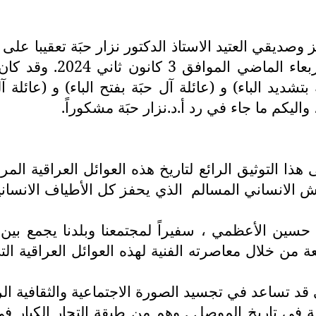
من موسوعة(مقاميون بلا 
بتشديد الباء) و (عائلة آل حبَة بفتح الباء) و (عائل
ليكم ما جاء في رد أ.د.نزار حبَة مشكوراً.
ا التوثيق الرائع لتاريخ هذه العوائل العراقية المر
يش الانساني المسالم
الذي يحفز كل الأطياف الانسا
سين الأعظمي ، سفيراً لمجتمعنا وبلدنا يجمع بين ال
ئعة من خلال معاصرته الفنية لهذه العوائل العراقية
د تساعد في تجسيد الصورة الاجتماعية والثقافية الرا
ة في تاريخ الموصل . وهم من طبقة التجار الكبار في