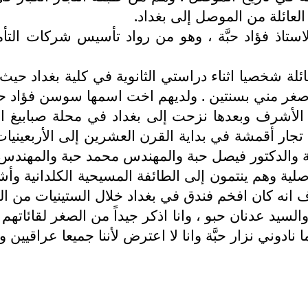
عائلة من الموصل إلى بغداد.
استاذ فؤاد حبَّة ، وهو من رواد تأسيس شركات التأم
لة شخصيا اثناء دراستي الثانوية في كلية بغداد حيث ك
و اصغر مني بسنتين . ولديهم اخت اسمها سوسن فؤاد حب
 الأشرف وبعدها نزحت إلى بغداد في محلة صبابيغ ا
 تجار أقمشة في بداية القرن العشرين إلى الأربعينيات
 والدكتور فيصل حبة والمهندس محمد حبة والمهندس إ
وصلية وهم ينتمون إلى الطائفة المسيحية الكلدانية و
انه كان افخم فندق في بغداد خلال الستينيات من ال
د عدنان حبو ، وانا اذكر جيداً من الصغر لقائاتهم ف
ا نادوني نزار حبَّة وانا لا اعترض لأننا جميعا عراقيين 