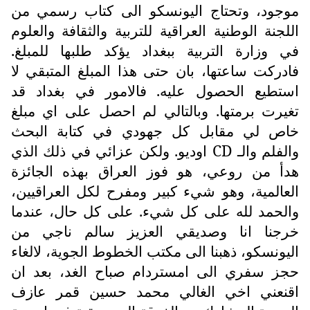
موجود، وتحتاج اليونسكو الى كتاب رسمي من
اللجنة الوطنية العراقية للتربية والثقافة والعلوم
في وزارة التربية ببغداد يؤكد طلبها للمبلغ.
فادركت ساعتها، بان حتى هذا المبلغ المتبقي لا
استطيع الحصول عليه. فالامور في بغداد قد
تغيرت برمتها. وبالتالي لم احصل على اي مبلغ
خاص لي مقابل كل جهودي في كتابة البحث
والفلم والـ
CD
اوديو. ولكن عزائي في ذلك الذي
هدأ من روعي، هو فوز العراق بهذه الجائزة
العالمية، وهو شيء كبير ومفرح لكل العراقيين،
والحمد لله على كل شيء. على كل حال، عندما
خرجنا انا وصديقي العزيز سالم ناجي من
اليونسكو، ذهبنا الى مكتب الخطوط الجوية، لالغاء
حجز سفري الى امستردام صباح الغد، بعد ان
اقنعني اخي الغالي محمد حسين قمر عازف