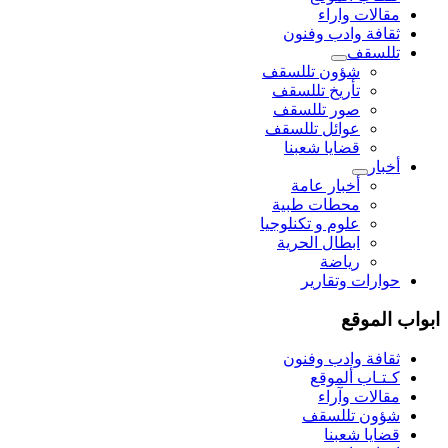
مقالات واراء
ثقافة وادب وفنون
تللسقف
شؤون تللسقف
تأريخ تللسقف
صور تللسقف
عوائل تللسقف
قضايا شعبنا
أخبار
أخبار عامة
محطات طبية
علوم و تکنلوجیا
ابطال الحرية
رياضة
حوارات وتقارير
ابواب الموقع
ثقافة وادب وفنون
كـتـاب ألموقع
مقالات وآراء
شؤون تللسقف
قضايا شعبنا