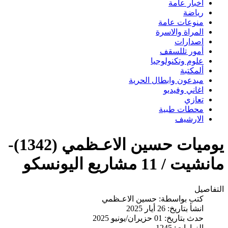
اخبار عامة
رياضة
منوعات عامة
المراة والاسرة
اصدارات
أمور تللسقف
علوم وتكنولوجيا
ألمكتبة
مبدعون وابطال الحرية
اغاني وفيديو
تعازي
محطات طبية
الارشيف
يوميات حسين الاعـظمي (1342)-
مانشيت / 11 مشاريع اليونسكو
التفاصيل
كتب بواسطة:
حسين الاعـظمي
انشأ بتاريخ: 26 أيار 2025
حدث بتاريخ: 01 حزيران/يونيو 2025
الزيارات: 1245