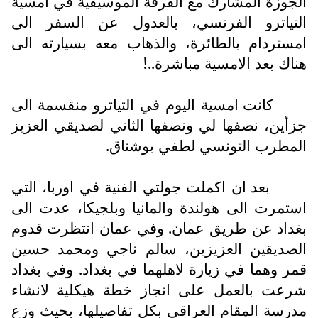
الجوزة المشارك مع الفرقة الموسيقية في امسية
التياترو الفرنسي، بالعدول عن السفر الى
امستردام بالطائرة، والذهاب معه بسيارته الى
هناك بعد الامسية مباشرة..!
كانت امسية اليوم في التياترو منقسمة الى
جزأين، نصفها لي ونصفها الثاني لصديقي العزيز
المطرب التونسي لطفي بوشناق.
بعد ان اكملت جولتي الفنية في اوربا، التي
استمرت الى هولندة والمانيا وبلجيكا، عدت الى
بغداد عن طريق عمان. وفي عمان انتظرت قدوم
الصديقين العزيزين، سالم ناجي ومحمد حسين
قمر وهما في زيارة لاهلهما في بغداد. وفي بغداد
شرعت بالعمل على انجاز خطة هيكلية لانشاء
مدرسة المقام العراقي بكل تفاصيلها، بحيث وزع