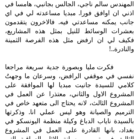
المهندس سالم ناجي، الجالس بجانبي، هامسا في
اذني ان اوافق فورا. مبديا مساعدته لي في اي
جانب يمكنه مساعدتي فيه. فالاخرون يتقدمون
بعشرات الوسائط للنيل بمثل هذه المشاريع،
فكيف لي ان ارفض مثل هذه الفرصة الثمينة
والنادرة..!
فكرت مليا وبصورة جدية سريعة مراجعا
نفسي في موقفي الرافض، وسرعان ما وجهتُ
كلامي للسيدة جانيت مبديا لها الموافقة على
المشروع الاول والثاني، معتذرا عن العمل في
المشروع الثالث، لانه يحتاج الى متعهد خاص في
الترميم والصيانة وهو ليس عملي انا. وذكرتها
بالسيدة ناياب الدباغ وكيلة منظمة اليونسكو في
بغداد، بانها القادرة على العمل في المشروع
الثالث في ترميم وصيانة الاثار العراقية التي