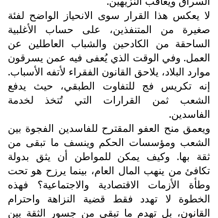
السراق ويعاقب النزيهين.
لا يعكس هذا القرار سوى الانحياز الواضح لفئة
صغيرة من المتنفذين، على حساب الأغلبية
الساحقة من الكادحين والشباب العاطلين عن
العمل. وفي الوقت الذي يُعفى فيه عمن يسرقون
موارد البلاد، يلاحق القانون الفقراء لأتفه الأسباب.
إنه تكريس فج للتفاوت الطبقي، حيث يدفع
الشعب ثمن القرارات التي تُتخذ لخدمة
الفاسدين.
ويعمق منح العفو المقترح للفاسدين الفجوة بين
الشعب ومؤسسات الحكم وينسف ما تبقى من
ثقة بها. وكيف يمكن للمواطن أن يثق بدولة
تكافئ من ينهب المال العام، بينما يرزح هو تحت
وطأة الأزمات الاقتصادية والاجتماعية؟ فهذه
الخطوة لا تهدد فقط قضية النزاهة واحترام
القانون، بل تهدم ما تبقى من جسور الثقة بين