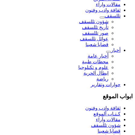
مقالات واراء
ثقافة وادب وفنون
تللسقف
شؤون تللسقف
تأريخ تللسقف
صور تللسقف
عوائل تللسقف
قضايا شعبنا
أخبار
أخبار عامة
محطات طبية
علوم و تکنلوجیا
ابطال الحرية
رياضة
حوارات وتقارير
ابواب الموقع
ثقافة وادب وفنون
كـتـاب ألموقع
مقالات وآراء
شؤون تللسقف
قضايا شعبنا