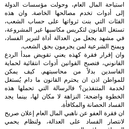
استباحة المال العام، وحولت مؤسسات الدولة
إلى أدوات تخدم مصالحها الخاصة. وان هذه
الفئات التي بنت ثرواتها على حساب الشعب،
تستغل القانون لتكريس مكاسبها غير المشروعة،
في مشهد يجعل من العدالة أداة لتبرير الفساد،
ويمنح الشرعية لمن يجرمون بحق الشعب.
وان إقرار فقرة كهذه يعني تقويض مبدأ الردع
القانوني، فتصبح القوانين أدوات انتقائية لحماية
الفاسدين بدلاً من محاسبتهم. كيف يمكن
للمواطن اذن ان يحترم القانون ما دام يُستغل
لخدمة المتنفذين؟ فالرسالة التي تحملها هذه
الخطوة واضحة: النزاهة لا مكان لها، بينما يجد
الفساد الحصانة والمكافأة.
ان فقرة العفو عن ناهبي المال العام إعلان صريح
لانتصار الفساد على العدالة، ولنظام يحمي