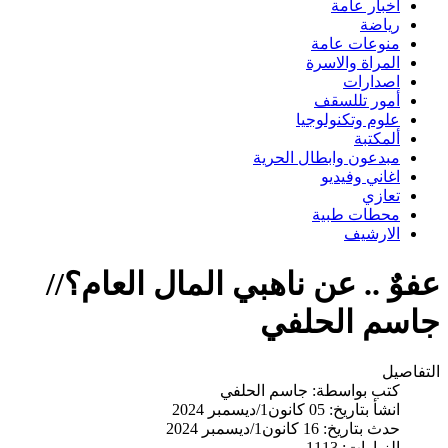
اخبار عامة
رياضة
منوعات عامة
المراة والاسرة
اصدارات
أمور تللسقف
علوم وتكنولوجيا
ألمكتبة
مبدعون وابطال الحرية
اغاني وفيديو
تعازي
محطات طبية
الارشيف
عفوٌ .. عن ناهبي المال العام؟//
جاسم الحلفي
التفاصيل
كتب بواسطة:
جاسم الحلفي
انشأ بتاريخ: 05 كانون1/ديسمبر 2024
حدث بتاريخ: 16 كانون1/ديسمبر 2024
الزيارات: 1113