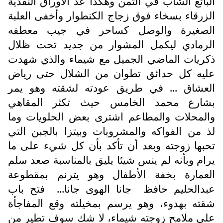
البائع الشاب في الثمن وهكذا عد الأوراق النقدية
الزرقاء بسخاء فوق زجاج الكنطوار وأخفى العلبة
الصغيرة والوصل كساحر في جيب معطفه
الرمادي ليكمل المشوار من جديد تحت ظلال
ذكريات الماضي الجميل مع شيماء والذي شهدت
عليه كل حدائق تطوان من الشلال حتى رياض
العشاق ... في طريق عودته لشقته وهو يمر
بشارع محمد الخامس حيث تكثر المقاهي
والمحلات والمطاعم اشترى بعض الحلويات وما
لذ من الفواكه والمشروبات وبيتزا بالجبن التي
تحبها زوجته وبعد أن تأكد بأن كل شيء على ما
يرام وبأنه لم ينس شيئا يليق بالمناسبة صعد سلم
العمارة بخفة الأطفال وهو يترنم بمقطوعة
عبدالحليم حافظ
جانا الهوى جانا...
فتح باب
شقته بهدوء، وهو يرسم بمخيلته وقع المفاجأة
على ملامح زوجته شيماء، لا شك سوف تطير من