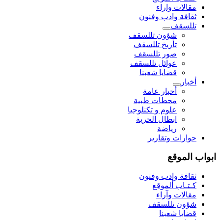
مقالات واراء
ثقافة وادب وفنون
تللسقف
شؤون تللسقف
تأريخ تللسقف
صور تللسقف
عوائل تللسقف
قضايا شعبنا
أخبار
أخبار عامة
محطات طبية
علوم و تکنلوجیا
ابطال الحرية
رياضة
حوارات وتقارير
ابواب الموقع
ثقافة وادب وفنون
كـتـاب ألموقع
مقالات وآراء
شؤون تللسقف
قضايا شعبنا