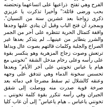
الفرح وهي تفتح
ذراعيها على اتساعهما وتحتضنه
بحب ورضى قائلة:" وأخيرا تذكرت يا عزيزي
ذكرى زواجنا بعد عشرين سنة من النسيان".
وبمجرد أن فتح الباب وقبل أن ينادي عليها وجدها
واقفة كتمثال الحرية تنتظره على أحر من الجمر
والشرر يتطاير من عينيها... لم يتذكر بعدها غير
الصراخ والجلبة وكلمات قالتهم بصوت عال ويداها
ترتعش وصوت زجاج المزهرية وهو ينكسر بقوة
على رأسه وعلى رخام مدخل الشقة "تخونني مع
هيام يا عباس تخونني على آخر الأيام" وبعدها
تحسس سخونة الدماء وهي تتدفق على وجهه
وعنقه كالشلال ثم سقط مضرجا في دمائه بعد
صرخة قوية صدرت منه ووصلت إلى شقق
الجيران وفي رأسه تتكرر بقوة كلمة تخونني ..
تخونني ياعباس .. هيام ياعباس" إلى أن غاب كليا