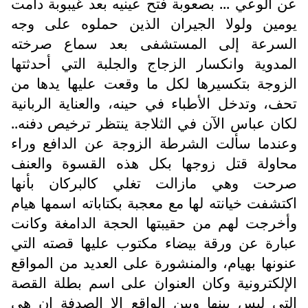
عن الوعي ... بصعوبة فتح عينيه بعد غيبوبة دامت
يومين ولولا الجيران الذين حملوه على وجه
السرعة إلى المستشفى بعد سماع صرخته
المدوية وانكسار الزجاج والجلبة التي أحدثتها
الزوجة بتكسيرها لكل ما وقعت عليها يدها من
تحف، وتدخل الأطباء في حينه، والعناية الربانية
لكان عباس الآن في الثلاجة ينتظر ترخيص دفنه..
وعندما سألت الشرطة الزوجة عن الدافع وراء
محاولة قتل زوجها بكل هذه القسوة والعنف
صرحت وهي مازالت تغلي كالبركان بأنها
اكتشفت خيانته لها مع معجبة بكتاباته اسمها هيام
وأخرجت لهم من حقيبتها الحجة الدامغة وكانت
عبارة عن ورقة بيضاء مكتوب عليها قصته التي
عنونها بهيام، والمنشورة على العديد من المواقع
الإلكترونية وكان العنوان على اسم بطلة القصة
التي ليس بينها وبين الواقع إلا الصدفة إن هي