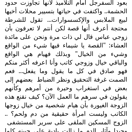
بعود السفرجل أمام التلاميذ لأنها تجاوزت حدود
الحشمة.. واكتفت في حياتها بتسيير محلات أخيها
لبيع الملابس والإكسسوارات... تقول للشرطة
محتجة أعرف أنها قصة لكن أنتم لا تعرفون بأن
زوجي عباس قال لي ذات مرة ونحن على مائدة
العشاء: "القصة يا شيماء فيها شيء من الواقع
وشيء من الخيال" وبذلك فهيام هي الواقع
والباقي خيال وزوجي كاتب وأنا اعرفه أكثر منكم
فهو صادق في كل ما يقول وما يفعل... فعم
الصمت غرفة التحقيق ونظر الضباط
بعضهم إلى
بعض في استغراب وحيرة من أمرهم وكأنهم
يقولون في سرهم ما العمل الآن؟ كيف نقنع هذه
الزوجة الغيورة بأن هيام شخصية من خيال زوجها
الكاتب وليست امرأة حقيقية من دم ولحم؟ ..
الزوج المسكين الملقى على سرير المستشفى
وحيدا وآثار الدم ما زالت بادية على جبينه كلما