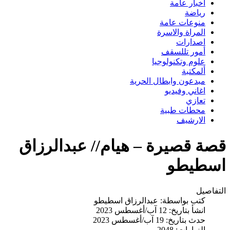
اخبار عامة
رياضة
منوعات عامة
المراة والاسرة
اصدارات
أمور تللسقف
علوم وتكنولوجيا
ألمكتبة
مبدعون وابطال الحرية
اغاني وفيديو
تعازي
محطات طبية
الارشيف
قصة قصيرة – هيام// عبدالرزاق
اسطيطو
التفاصيل
كتب بواسطة:
عبدالرزاق اسطيطو
انشأ بتاريخ: 12 آب/أغسطس 2023
حدث بتاريخ: 19 آب/أغسطس 2023
الزيارات: 2048