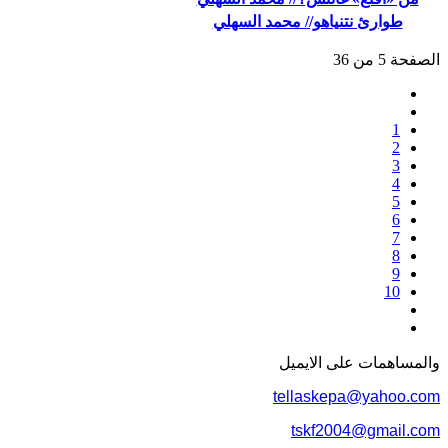
طوارئ نتنياهو// محمد السهلي
الصفحة 5 من 36
1
2
3
4
5
6
7
8
9
10
والمساهمات علی الایمیل
tellaskepa@yahoo.com
tskf2004@gmail.com