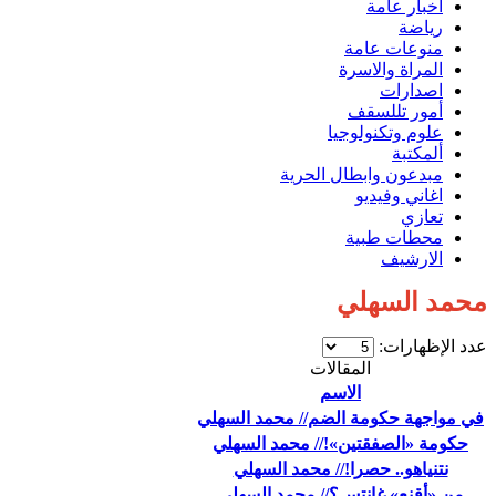
اخبار عامة
رياضة
منوعات عامة
المراة والاسرة
اصدارات
أمور تللسقف
علوم وتكنولوجيا
ألمكتبة
مبدعون وابطال الحرية
اغاني وفيديو
تعازي
محطات طبية
الارشيف
محمد السهلي
عدد الإظهارات:
المقالات
الاسم
في مواجهة حكومة الضم// محمد السهلي
حكومة «الصفقتين»!// محمد السهلي
نتنياهو.. حصرا!// محمد السهلي
من «أقنع» غانتس؟// محمد السهلي