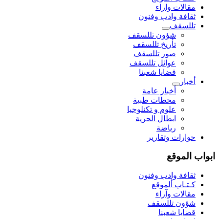
مقالات واراء
ثقافة وادب وفنون
تللسقف
شؤون تللسقف
تأريخ تللسقف
صور تللسقف
عوائل تللسقف
قضايا شعبنا
أخبار
أخبار عامة
محطات طبية
علوم و تکنلوجیا
ابطال الحرية
رياضة
حوارات وتقارير
ابواب الموقع
ثقافة وادب وفنون
كـتـاب ألموقع
مقالات وآراء
شؤون تللسقف
قضايا شعبنا