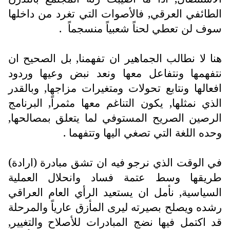
الطائفي العرقي, فالأصوات التي تغرد من داخلها
سوف لن تعطي لحناً شعبياً منسجماً .
هنا لا نطالب الجماهير ان تفهمنا, بل الصحيح ان
نتفهمها ونتفاعل معها ونعد نبض وعيها وردود
افعالها ونتابع تحولات ومتغيرات مزاجها, وبالقدر
الذي نمثلها, يكون التناغم معها مثمراً, البرنامج
الرصين الصريح المستوفي لما يتعلق بمصالحها,
وحده اللغة التي تصغي اليها وتتفهما .
في الوقت الذي نرجو فيه ان تشق مبادرة (ارادة)
طريقها وسط عتمة فساد وانحلال العملية
السياسية, نأمل ان يستعيد الرأي العام العراقي
رشده ويصلح بصيرته ليرى المأزق عارياً والمرحلة
قد اكتمل فيها نضج المبادرات للأصلاح والتغيير,