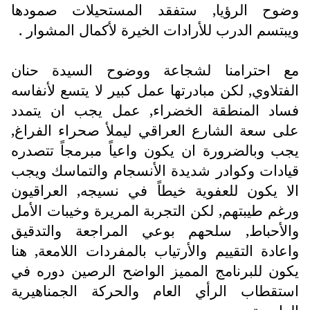
وضوح الرؤيا, ستفقد المستحيلات صمودها
ويبتسم الدرب للأرادات الخيرة لأكمال المشوار .
مع احترامنا لشجاعة ووضوح السيدة حنان
الفتلاوي, لكن مبادرتها عمل كبير لا يتسع لأنفاسه
فساد المنطقة الخضراء, عمل يجب ان يتمدد
على سعة الشارع العراقي ليملأ صحراء الفراغ,
يجب وبالضرورة ان يكون واعياً مبرمجاً تتصدره
قيادات وكوادر شديدة الأنسجام والتماسك ويجب
الا يكون للعفوية خيطاً في نسيجه, العراقيون
ورغم طيبتهم, لكن التجربة المريرة وخيبات الأمل
والأحباط, سلحهم بوعي المراجعة والتدقيق
واعادة التقييم والأرتياب بالمفردات اللامعة, هنا
يكون للبرنامج المميز الواضح الرصين دوره في
استقطاب الرأي العام والحركة الجمناهيرية