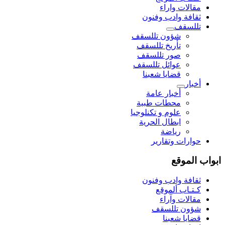
مقالات واراء
ثقافة وادب وفنون
تللسقف
شؤون تللسقف
تأريخ تللسقف
صور تللسقف
عوائل تللسقف
قضايا شعبنا
أخبار
أخبار عامة
محطات طبية
علوم و تکنلوجیا
ابطال الحرية
رياضة
حوارات وتقارير
ابواب الموقع
ثقافة وادب وفنون
كـتـاب ألموقع
مقالات وآراء
شؤون تللسقف
قضايا شعبنا