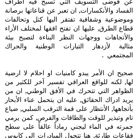
عن فوضى التسويف التي تسبح فيه اطراف
الفساد والأنكسارات, ان تعبر عن قناعاتها برصانة
وموضوعية وشفافية تفتقر اليها كتل وتحالفات
قطاع الطرق, عليها ان تفتح افقها لمختلف الأراء
والأتجاهات ووجهات النظر البناءة لتصبح بيئة
مثالية لأزدهار التيارات الوطنية والحراك
المجتمعي .
صحيح ان الأمر يبدو كامنيات او احلام لا ارضية
لها, لكنه للواقع العراقي تفسير آخر للكثير من
الظواهر التي تتحرك في الأفق الوطني, ان من
يريد ادراك الحقائق, عليه ان يتحمل عناء الأبحار
بأتجاهها, الأنتظار على قمة الترقب السلبي, ضياع
تام وتبذير للوقت والطاقات والفرص, كمن يرمي
جمرته في الماء ليجني رماداً عالقاً على سطح
فقاعات طارئة, هنا تتحول المبادرات الى كابوس