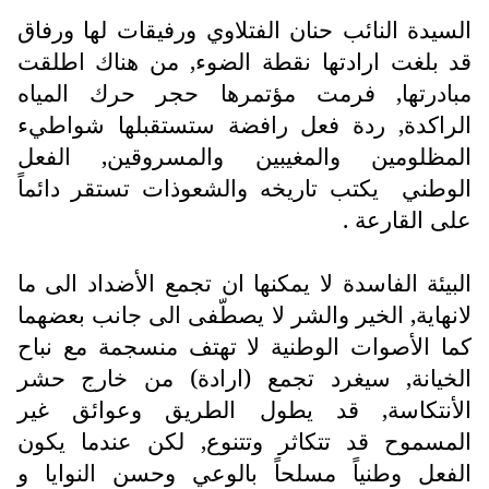
السيدة النائب حنان الفتلاوي ورفيقات لها ورفاق
قد بلغت ارادتها نقطة الضوء, من هناك اطلقت
مبادرتها, فرمت مؤتمرها حجر حرك المياه
الراكدة, ردة فعل رافضة ستستقبلها شواطيء
المظلومين والمغيبين والمسروقين, الفعل
الوطني يكتب تاريخه والشعوذات تستقر دائماً
على القارعة .
البيئة الفاسدة لا يمكنها ان تجمع الأضداد الى ما
لانهاية, الخير والشر لا يصطّفى الى جانب بعضهما
كما الأصوات الوطنية لا تهتف منسجمة مع نباح
الخيانة, سيغرد تجمع (ارادة) من خارج حشر
الأنتكاسة, قد يطول الطريق وعوائق غير
المسموح قد تتكاثر وتتنوع, لكن عندما يكون
الفعل وطنياً مسلحاً بالوعي وحسن النوايا و