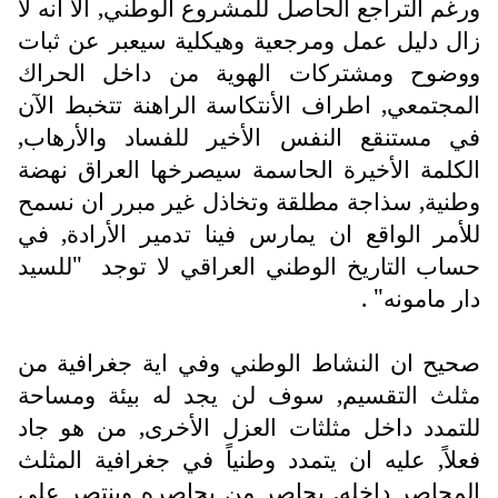
ورغم التراجع الحاصل للمشروع الوطني, الا انه لا
زال دليل عمل ومرجعية وهيكلية سيعبر عن ثبات
ووضوح ومشتركات الهوية من داخل الحراك
المجتمعي, اطراف الأنتكاسة الراهنة تتخبط الآن
في مستنقع النفس الأخير للفساد والأرهاب,
الكلمة الأخيرة الحاسمة سيصرخها العراق نهضة
وطنية, سذاجة مطلقة وتخاذل غير مبرر ان نسمح
للأمر الواقع ان يمارس فينا تدمير الأرادة, في
حساب التاريخ الوطني العراقي لا توجد "للسيد
دار مامونه" .
صحيح ان النشاط الوطني وفي اية جغرافية من
مثلث التقسيم, سوف لن يجد له بيئة ومساحة
للتمدد داخل مثلثات العزل الأخرى, من هو جاد
فعلاً, عليه ان يتمدد وطنياً في جغرافية المثلث
المحاصر داخله, يحاصر من يحاصره وينتصر على