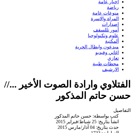
اخبار عامة
رياضة
منوعات عامة
المراة والاسرة
اصدارات
أمور تللسقف
علوم وتكنولوجيا
ألمكتبة
مبدعون وابطال الحرية
اغاني وفيديو
تعازي
محطات طبية
الارشيف
الفتلاوي وارادة الصوت الأخير ...//
حسن حاتم المذكور
التفاصيل
كتب بواسطة:
حسن حاتم المذكور
انشأ بتاريخ: 25 شباط/فبراير 2015
حدث بتاريخ: 04 آذار/مارس 2015
الزيارات: 1733