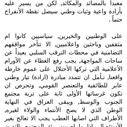
معبداً بالمصائد والمكائد, لكن من يسير عليه
بأرادة واعية وثبات وطني سيصل نقطة الأنفراج
حتماً .
على الوطنيين والخيرين, سياسيين كانوا ام
مثقفين وباحثين واعلاميين, الا تتأخر مواقفهم
التضامنية في محطات الترقب السلبي بعيداً عن
ساحات المواجهة, يجب رفع الغطاء عن الأورام
الأعلامية التي تركها الأحتلال على عموم خارطة
واقعنا, نـأمل ان تتمدد مبادرة (ارادة) تيار وطني
عابر للطائفية والتعنصر القومي, وتحرص ان
تكون غرساتها الأولى ثابة على تربة مجتمع
الجنوب والوسط, ويبقى العراق في النهاية
الوطن الذي لا يصح الأنتماء والولاء لغيره,
الأطراف التي اصابها العطب يجب الا تعالج بغير
الأستئصال, اذا ما اصيبت رئة المجتمع بالتدرن