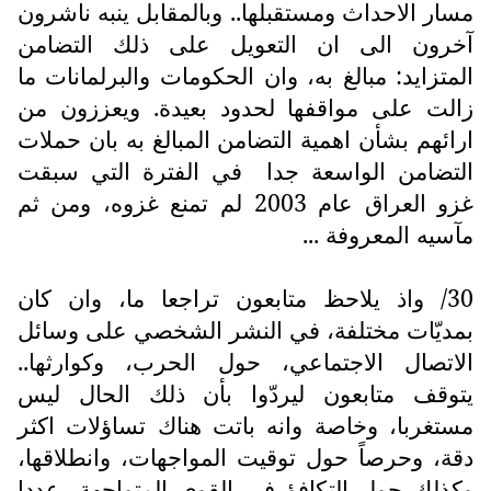
مسار الاحداث ومستقبلها.. وبالمقابل ينبه ناشرون
آخرون الى ان التعويل على ذلك التضامن
المتزايد: مبالغ به، وان الحكومات والبرلمانات ما
زالت على مواقفها لحدود بعيدة. ويعززون من
ارائهم بشأن اهمية التضامن المبالغ به بان حملات
التضامن الواسعة جدا
في الفترة التي سبقت
غزو العراق عام 2003 لم تمنع غزوه، ومن ثم
مآسيه المعروفة ...
30/ واذ يلاحظ متابعون تراجعا ما، وان كان
بمديّات مختلفة، في النشر الشخصي على وسائل
الاتصال الاجتماعي، حول الحرب، وكوارثها..
يتوقف متابعون ليردّوا بأن ذلك الحال ليس
مستغربا، وخاصة وانه باتت هناك تساؤلات اكثر
دقة، وحرصاً حول توقيت المواجهات، وانطلاقها،
وكذلك حول التكافؤ في القوى المتواجهة، عددا