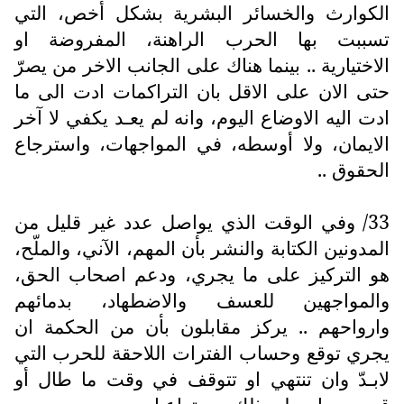
الكوارث والخسائر البشرية بشكل أخص، التي
تسببت بها الحرب الراهنة، المفروضة او
الاختيارية .. بينما هناك على الجانب الاخر من يصرّ
حتى الان على الاقل بان التراكمات ادت الى ما
ادت اليه الاوضاع اليوم، وانه لم يعـد يكفي لا آخر
الايمان، ولا أوسطه، في المواجهات، واسترجاع
الحقوق ..
33/ وفي الوقت الذي يواصل عدد غير قليل من
المدونين الكتابة والنشر بأن المهم، الآني، والملّح،
هو التركيز على ما يجري، ودعم اصحاب الحق،
والمواجهين للعسف والاضطهاد، بدمائهم
وارواحهم .. يركز مقابلون بأن من الحكمة ان
يجري توقع وحساب الفترات اللاحقة للحرب التي
لابـدّ وان تنتهي او تتوقف في وقت ما طال أو