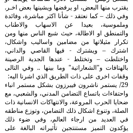
يقترب منها البعض، او يرفضها ويشينها بعض اخـر.
وفي ذلك – كما نعتقد - شأنا اكثر مباشرة، وفائدة
وملموسية، بعيدا عن الاسهاب والاطناب
والتمنطق او الاطالة، حيث شبع الناس منها ومن
تكرار مثيلاتها من مضامين واساليب واشكال،
اشترك – ويشترك - فيها القاصي والداني،
واختلطت – وتختلط - عندها الجدية الرصينة
بالهتافات و"الشعاراتية" وما بينها .. وفي التالى
وقفات اخرى على ذات الطريق الذي اشرنا اليه:
29/ يستمر ناشرون فيبرزون بشكل مستمر انباء
واحتفاءات باتساع التضامن المدني، والشعبي، مع
ضحايا الحرب المروعة، والانتهاكات الانسانية ذات
الصلة، وتنوع اشكال ذلك التضامن، وتوزع مناطقه
في العديد من ارجاء العالم، وفي ضوء ذلك
يؤكدون التميز مستنتجين تأثيراته البالغة على