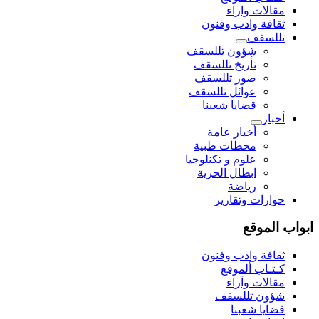
مقالات واراء
ثقافة وادب وفنون
تللسقف
شؤون تللسقف
تأريخ تللسقف
صور تللسقف
عوائل تللسقف
قضايا شعبنا
أخبار
أخبار عامة
محطات طبية
علوم و تکنلوجیا
ابطال الحرية
رياضة
حوارات وتقارير
ابواب الموقع
ثقافة وادب وفنون
كـتـاب ألموقع
مقالات وآراء
شؤون تللسقف
قضايا شعبنا