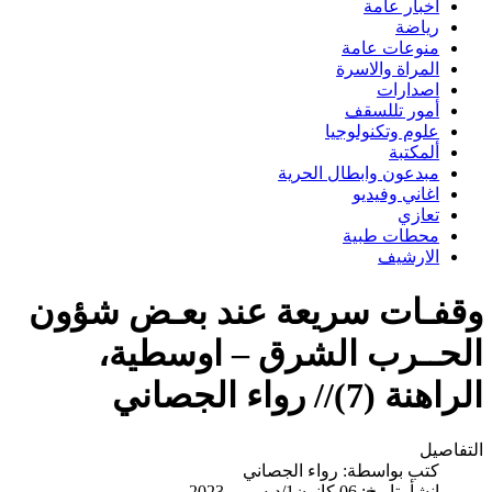
اخبار عامة
رياضة
منوعات عامة
المراة والاسرة
اصدارات
أمور تللسقف
علوم وتكنولوجيا
ألمكتبة
مبدعون وابطال الحرية
اغاني وفيديو
تعازي
محطات طبية
الارشيف
وقفـات سريعة عند بعـض شؤون
الحــرب الشرق – اوسطية،
الراهنة (7)// رواء الجصاني
التفاصيل
كتب بواسطة:
رواء الجصاني
انشأ بتاريخ: 06 كانون1/ديسمبر 2023