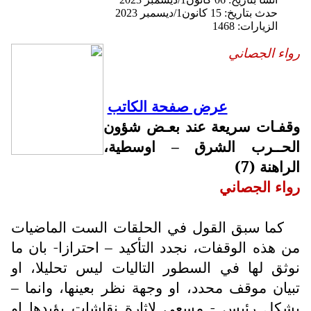
حدث بتاريخ: 15 كانون1/ديسمبر 2023
الزيارات: 1468
رواء الجصاني
عرض صفحة الكاتب
وقفـات سريعة عند بعـض شؤون
الحــرب الشرق – اوسطية،
الراهنة (7)
رواء الجصاني
كما سبق القول في الحلقات الست الماضيات
من هذه الوقفات، نجدد التأكيد – احترازا- بان ما
نوثق لها في السطور التاليات ليس تحليلا، او
تبيان موقف محدد، او وجهة نظر بعينها، وانما –
بشكل رئيس - مسعى لاثارة نقاشات يؤيدها او