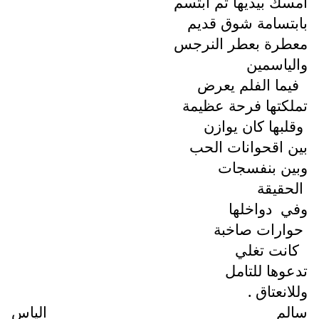
امسك بيديها ثم ابتسم
بابتسامة شوق قديم
معطرة بعطر النرجس
والياسمين
فيما الفلم يعرض
تملكتها فرحة عظيمة
وقلبها كان يوازن
بين اقحوانات الحب
وبين بنفسجات
الحقيقة
وفي
دواخلها
حوارات صاخبة
كانت تغلي
تدعوها للتامل
وللانعتاق .
سالم الياس