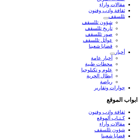
مقالات واراء
ثقافة وادب وفنون
تللسقف
شؤون تللسقف
تأريخ تللسقف
صور تللسقف
عوائل تللسقف
قضايا شعبنا
أخبار
أخبار عامة
محطات طبية
علوم و تکنلوجیا
ابطال الحرية
رياضة
حوارات وتقارير
ابواب الموقع
ثقافة وادب وفنون
كـتـاب ألموقع
مقالات وآراء
شؤون تللسقف
قضايا شعبنا