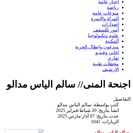
اخبار عامة
رياضة
منوعات عامة
المراة والاسرة
اصدارات
أمور تللسقف
علوم وتكنولوجيا
ألمكتبة
مبدعون وابطال الحرية
اغاني وفيديو
تعازي
محطات طبية
الارشيف
اجنحة المنى// سالم الياس مدالو
التفاصيل
كتب بواسطة:
سالم الياس مدالو
انشأ بتاريخ: 20 شباط/فبراير 2025
حدث بتاريخ: 07 آذار/مارس 2025
الزيارات: 1041
سالم الياس مدالو