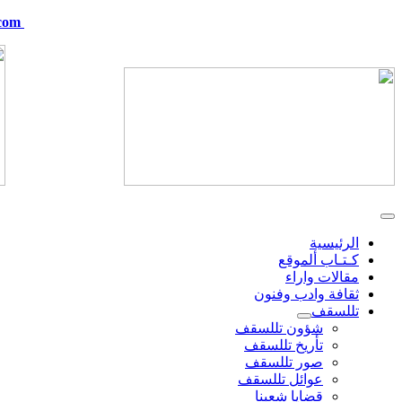
com
telskof@hotmail.com
الرئيسية
كـتـاب ألموقع
مقالات واراء
ثقافة وادب وفنون
تللسقف
شؤون تللسقف
تأريخ تللسقف
صور تللسقف
عوائل تللسقف
قضايا شعبنا