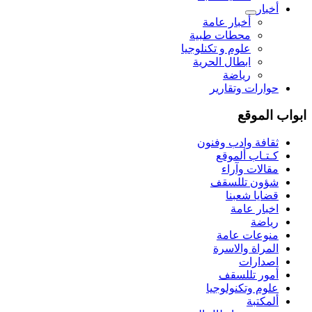
أخبار
أخبار عامة
محطات طبية
علوم و تکنلوجیا
ابطال الحرية
رياضة
حوارات وتقارير
ابواب الموقع
ثقافة وادب وفنون
كـتـاب ألموقع
مقالات وآراء
شؤون تللسقف
قضايا شعبنا
اخبار عامة
رياضة
منوعات عامة
المراة والاسرة
اصدارات
أمور تللسقف
علوم وتكنولوجيا
ألمكتبة