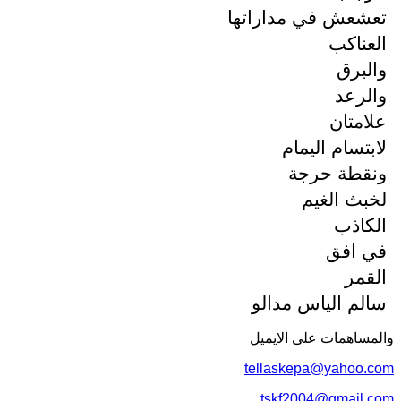
تعشعش في مداراتها
العناكب
والبرق
والرعد
علامتان
لابتسام اليمام
ونقطة حرجة
لخبث الغيم
الكاذب
في افق
القمر
سالم الياس مدالو
والمساهمات علی الایمیل
tellaskepa@yahoo.com
tskf2004@gmail.com