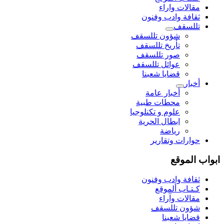
مقالات واراء
ثقافة وادب وفنون
تللسقف
شؤون تللسقف
تأريخ تللسقف
صور تللسقف
عوائل تللسقف
قضايا شعبنا
أخبار
أخبار عامة
محطات طبية
علوم و تکنلوجیا
ابطال الحرية
رياضة
حوارات وتقارير
ابواب الموقع
ثقافة وادب وفنون
كـتـاب ألموقع
مقالات وآراء
شؤون تللسقف
قضايا شعبنا