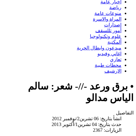
اخبار عامة
رياضة
منوعات عامة
المراة والاسرة
اصدارات
أمور تللسقف
علوم وتكنولوجيا
ألمكتبة
مبدعون وابطال الحرية
اغاني وفيديو
تعازي
محطات طبية
الارشيف
• برق ورعد -//- شعر: سالم
الياس مدالو
التفاصيل
انشأ بتاريخ: 06 تشرين2/نوفمبر 2012
حدث بتاريخ: 04 تشرين1/أكتوير 2013
الزيارات: 2367