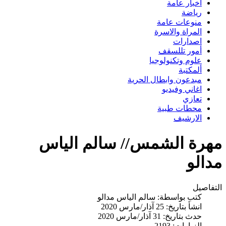
اخبار عامة
رياضة
منوعات عامة
المراة والاسرة
اصدارات
أمور تللسقف
علوم وتكنولوجيا
ألمكتبة
مبدعون وابطال الحرية
اغاني وفيديو
تعازي
محطات طبية
الارشيف
مهرة الشمس// سالم الياس
مدالو
التفاصيل
كتب بواسطة:
سالم الياس مدالو
انشأ بتاريخ: 25 آذار/مارس 2020
حدث بتاريخ: 31 آذار/مارس 2020
الزيارات: 2193