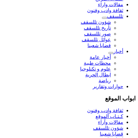
مقالات واراء
ثقافة وادب وفنون
تللسقف
شؤون تللسقف
تأريخ تللسقف
صور تللسقف
عوائل تللسقف
قضايا شعبنا
أخبار
أخبار عامة
محطات طبية
علوم و تکنلوجیا
ابطال الحرية
رياضة
حوارات وتقارير
ابواب الموقع
ثقافة وادب وفنون
كـتـاب ألموقع
مقالات وآراء
شؤون تللسقف
قضايا شعبنا