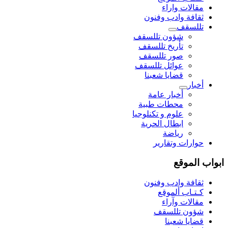
مقالات واراء
ثقافة وادب وفنون
تللسقف
شؤون تللسقف
تأريخ تللسقف
صور تللسقف
عوائل تللسقف
قضايا شعبنا
أخبار
أخبار عامة
محطات طبية
علوم و تکنلوجیا
ابطال الحرية
رياضة
حوارات وتقارير
ابواب الموقع
ثقافة وادب وفنون
كـتـاب ألموقع
مقالات وآراء
شؤون تللسقف
قضايا شعبنا