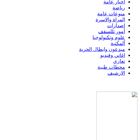
اخبار عامة
رياضة
منوعات عامة
المراة والاسرة
اصدارات
أمور تللسقف
علوم وتكنولوجيا
ألمكتبة
مبدعون وابطال الحرية
اغاني وفيديو
تعازي
محطات طبية
الارشيف