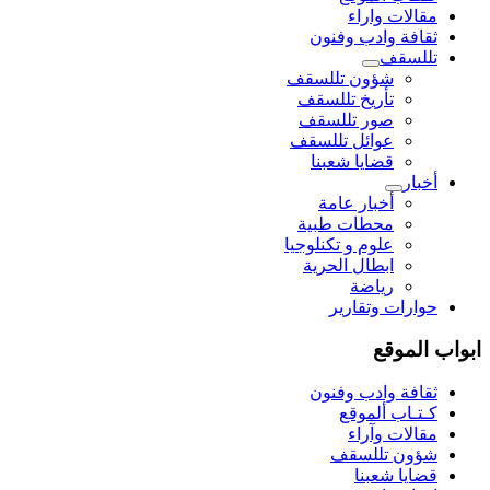
مقالات واراء
ثقافة وادب وفنون
تللسقف
شؤون تللسقف
تأريخ تللسقف
صور تللسقف
عوائل تللسقف
قضايا شعبنا
أخبار
أخبار عامة
محطات طبية
علوم و تکنلوجیا
ابطال الحرية
رياضة
حوارات وتقارير
ابواب الموقع
ثقافة وادب وفنون
كـتـاب ألموقع
مقالات وآراء
شؤون تللسقف
قضايا شعبنا