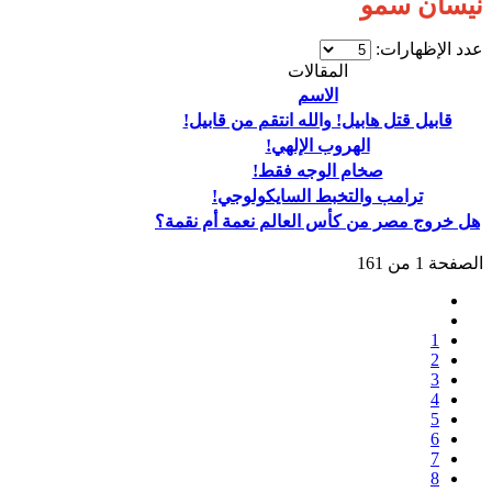
نيسان سمو
عدد الإظهارات:
المقالات
الاسم
قابيل قتل هابيل! والله انتقم من قابيل!
الهروب الإلهي!
صخام الوجه فقط!
ترامب والتخبط السايكولوجي!
هل خروج مصر من كأس العالم نعمة أم نقمة؟
الصفحة 1 من 161
1
2
3
4
5
6
7
8