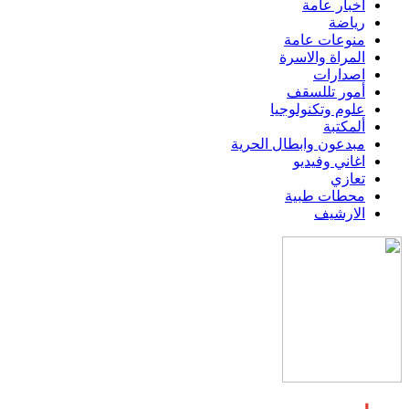
اخبار عامة
رياضة
منوعات عامة
المراة والاسرة
اصدارات
أمور تللسقف
علوم وتكنولوجيا
ألمكتبة
مبدعون وابطال الحرية
اغاني وفيديو
تعازي
محطات طبية
الارشيف