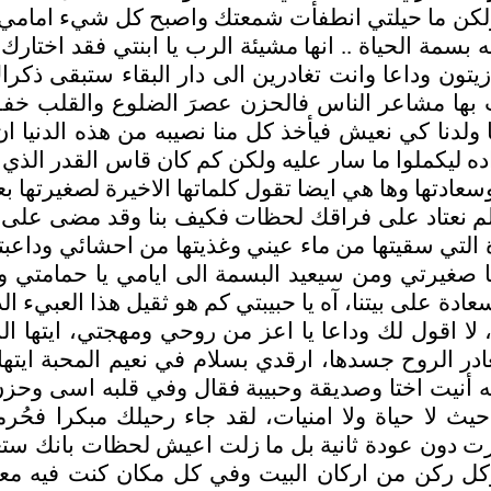
لكن ما حيلتي انطفأت شمعتك واصبح كل شيء امامي ظلام
ه بسمة الحياة .. انها مشيئة الرب يا ابنتي فقد اخت
 زيتون وداعا وانت تغادرين الى دار البقاء ستبقى ذ
ت بها مشاعر الناس فالحزن عصرَ الضلوع والقلب خف
 ولدنا كي نعيش فيأخذ كل منا نصيبه من هذه الدنيا ا
 ليكملوا ما سار عليه ولكن كم كان قاس القدر الذي رح
دتها وها هي ايضا تقول كلماتها الاخيرة لصغيرتها بعد 
ا لم نعتاد على فراقك لحظات فكيف بنا وقد مضى على غي
التي سقيتها من ماء عيني وغذيتها من احشائي وداعبتها
غيرتي ومن سيعيد البسمة الى ايامي يا حمامتي ومن
 على بيتنا، آه يا حبيبتي كم هو ثقيل هذا العبيء الذ
 اقول لك وداعا يا اعز من روحي ومهجتي، ايتها الرا
الروح جسدها، ارقدي بسلام في نعيم المحبة ايتها ال
ه أنيت اختا وصديقة وحبيبة فقال وفي قلبه اسى وحزن و
لى حيث لا حياة ولا امنيات، لقد جاء رحيلك مبكرا 
 دون عودة ثانية بل ما زلت اعيش لحظات بانك ستعو
كل ركن من اركان البيت وفي كل مكان كنت فيه معي