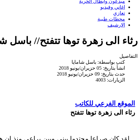
مبدعون وابطال الحرية
اغاني وفيديو
تعازي
محطات طبية
الارشيف
رثاء الى زهرة توها تتفتح// باسل شا
التفاصيل
كتب بواسطة:
باسل شامايا
انشأ بتاريخ: 05 حزيران/يونيو 2018
حدث بتاريخ: 09 حزيران/يونيو 2018
الزيارات: 4003
الموقع الفرعي للكاتب
رثاء الى زهرة توها تتفتح
لقد كان صراعا محتدما بيني وبين يراعي منذ ان ه