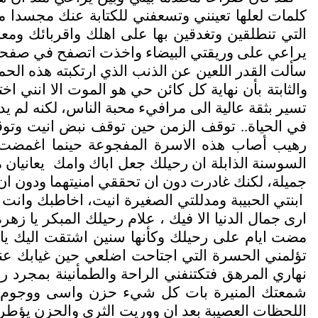
كلمات لعلها تعينني وتسعفني للكتابة عنك مجسدا من
التي تنطلقين وتغدقين بها على اهلك واقربائك و
يراعي على وريقتي البيضاء واخذت اتصفح في صفحات 
سألت القدر اللعين عن الذنب الذي ارتكبته هذه الحمام
والثابتة بأن نهاية كل كائن حي هو الموت الا انني اخ
تسير بثقة عالية الى مرافيء محبة الناس، لكنه لم ي
في الحياة.. توقف الزمن حين توقف نبض انيت وتوقف
رهيب أصاب هذه الاسرة المفجوعة حينما اغمضت اني
السوسنة الذابلة ان رحيلك جعل اباك وامك
يعانيان 
جميلة، لكنك غادرت دون ان تحققي امنيتهما ودون ان
ابنتي الحبيبة ومدللتي الصغيرة انيت، اخاطبك وانت 
ارى جمال الدنيا الا فيك ، علام رحيلك المبكر يا زهر
مضت ايام على رحيلك وكأنها سنين اشتقت اليك يا 
تؤلمني الحسرة التي اجتاحت اضلعي حين غيابك عنا، ل
نهاري المرهق فتكتنفني الراحة والطمأنينة بمجرد رؤ
شمعتك المنيرة بات كل شيء حزن واسى ووجوم، لم
اللحظات العصيبة بعد ان ووريت الثرى والحزن يؤطر م