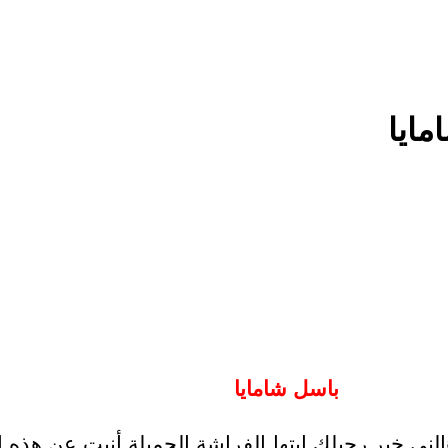
مايا
باسل شامايا
الني خبر رحيلك ايتها الفراشة الجميلة أنيت عن هذه 