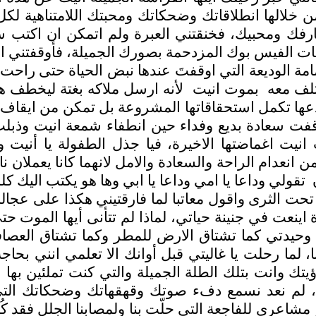
 خلالها انطلاقاتك وضحكاتك ومحبتك اللامتناهية لكل
معارفك ومحبيك، فخنقتني العبرة ولم اتمكن ان اك
الفيس بوك المزدحمة بصورك الجميلة، فأوقفتني احد
ة الوديعة التي اوقفتَ عندها نبض الحياة حتى راحت طم
تلف معه
بموت انيت
لأنه ارسل ملاكه بغتة ليخطف هذ
دعها تكمل استحقاقاتها المشروعة بل تمكن من ايقاف ت
ت سعادة بديع وفداء حين انطفاء شمعة انيت وذبلت ا
ت اغماضتها الاخيرة، فيا جذل الطفولة يا أنيت وي
من انعدام الراحة والسعادة والامل لانهما كانا يعملا
تقولي وداعا يا امي وداعا يا ابي وها هو يكتب اليك كل
تحت الثرى واقول معاتبا لما فارقتيني هكذا على عجالة
ة اينعت في جنينة حياتي، لماذا لم تتأنى أيها الموت حت
وحيدتي كما تشتاق الارض للمطر وكما تشتاق العصاف
ما رحلت يا غاليتي قبل أوانك الا تعلمي انني بحاجة ا
يتك وانت بتلك الطلة الجميلة والتي كنت تملئين بها 
 نعد نسمع دفء صوتك وقهقهاتك وضحكاتك التي كان
شاعري للفاجعة التي حلّت بنا ولمصابنا الجلل فقد كُ