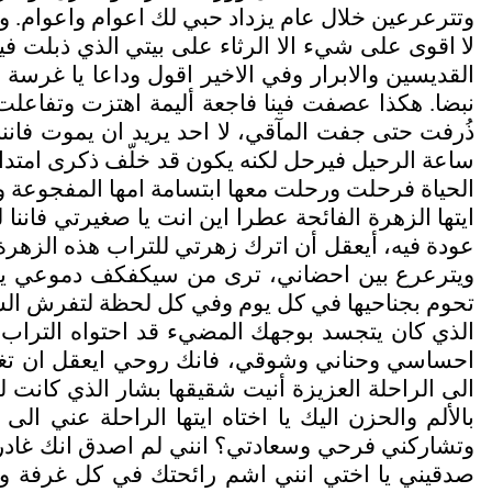
وتترعرعين خلال عام يزداد حبي لك اعوام واعوام. و
لا اقوى على شيء الا الرثاء على بيتي الذي ذبلت في
القديسين والابرار وفي الاخير اقول وداعا يا غرسة
نبضا. هكذا عصفت فينا فاجعة أليمة اهتزت وتفاعل
ذُرفت حتى جفت المآقي، لا احد يريد ان يموت فاننا
ساعة الرحيل فيرحل لكنه يكون قد خلّف ذكرى امتداده
الحياة فرحلت ورحلت معها ابتسامة امها المفجوعة وسعا
ايتها الزهرة الفائحة عطرا اين انت يا صغيرتي فانن
عودة فيه، أيعقل أن اترك زهرتي للتراب هذه الزهرة 
ويترعرع بين احضاني، ترى من سيكفكف دموعي يا ص
تحوم بجناحيها في كل يوم وفي كل لحظة لتفرش السعادة
الذي كان يتجسد بوجهك المضيء قد احتواه التراب، لا
احساسي وحناني وشوقي، فانك روحي ايعقل ان تغادر 
الى الراحلة العزيزة أنيت شقيقها بشار الذي كانت ل
بالألم والحزن اليك يا اختاه ايتها الراحلة عني ا
وتشاركني فرحي وسعادتي؟ انني لم اصدق انك غادرت
صدقيني يا اختي انني اشم رائحتك في كل غرفة و