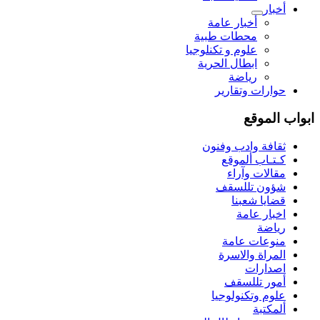
أخبار
أخبار عامة
محطات طبية
علوم و تکنلوجیا
ابطال الحرية
رياضة
حوارات وتقارير
ابواب الموقع
ثقافة وادب وفنون
كـتـاب ألموقع
مقالات وآراء
شؤون تللسقف
قضايا شعبنا
اخبار عامة
رياضة
منوعات عامة
المراة والاسرة
اصدارات
أمور تللسقف
علوم وتكنولوجيا
ألمكتبة