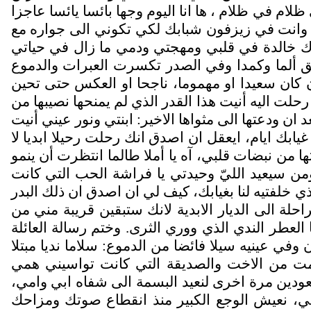
 في ظلام ، ها انا اليوم وجها بائسا يائسا عاجزا
ارك وانت في زيزفون شبابك لكي تكوني الى جواره مع
كراك خالدة في قلبي ومهجتي ودمي ما زال في حياتي
ق ألما وكمدا وفي الصدر تكسرت العبرات والدموع
ن كان سعيدا او مهموما، ناجحا او العكس حتى تحين
لت اليه أنيت هذا القدر الذي لم يمنحها نصيبها من
ان ودعتها الى مثواها الاخير: ابنتي ونور عيني أنيت
ابك ايام، ايعقل ان اصدق انك رحلت رحيلا ابديا لا
 من نبضات قلبي، آه يا أملا طالما انتظرت أن ينمو
 سيعيد الليّ وحيدتي يا فراشة الحب التي كانت
ي خلفتيه لنا بغيابك، كيف لي ان اصدق ان ذلك البدر
حلة الى الديار الابدية لانك ستبقين قريبة مني من
عطر الندي الذي ووري الثرى. وختم رسالة العائلة
في عينيه سيلا فائضا من الدموع: سلاما نديا مبتلا
فحُرمت من الاخت والصديقة التي كانت تواسيني همي
دين مرة اخرى لنعيد البسمة الى شفاه ابي وامي،
، نعيش الوجع الكبير منذ انقطاع صوتك ومزاحك