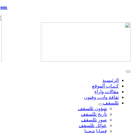
com
telskof@hotmail.com
الرئيسية
كـتـاب ألموقع
مقالات واراء
ثقافة وادب وفنون
تللسقف
شؤون تللسقف
تأريخ تللسقف
صور تللسقف
عوائل تللسقف
قضايا شعبنا