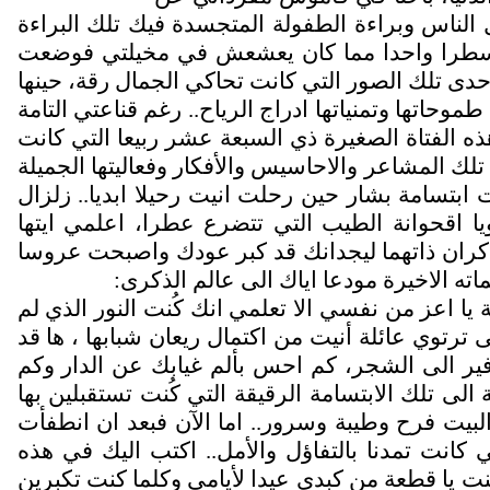
 الناس وبراءة الطفولة المتجسدة فيك تلك البراءة
تب سطرا واحدا مما كان يعشعش في مخيلتي فوضعت
ى تلك الصور التي كانت تحاكي الجمال رقة، حينها
وحاتها وتمنياتها ادراج الرياح.. رغم قناعتي التامة
ه الفتاة الصغيرة ذي السبعة عشر ربيعا التي كانت
لك المشاعر والاحاسيس والأفكار وفعاليتها الجميلة
بتسامة بشار حين رحلت انيت رحيلا ابديا.. زلزال
ا اقحوانة الطيب التي تتضرع عطرا، اعلمي ايتها
ن ناكران ذاتهما ليجدانك قد كبر عودك واصبحت عروسا
ماته الاخيرة مودعا اياك الى عالم الذكرى:
 يا اعز من نفسي الا تعلمي انك كُنت النور الذي لم
ى ترتوي عائلة أنيت من اكتمال ريعان شبابها ، ها قد
ير الى الشجر، كم احس بألم غيابك عن الدار وكم
لى تلك الابتسامة الرقيقة التي كُنت تستقبلين بها
البيت فرح وطيبة وسرور.. اما الآن فبعد ان انطفأت
ت تمدنا بالتفاؤل والأمل.. اكتب اليك في هذه
نت يا قطعة من كبدي عيدا لأيامي وكلما كنت تكبرين