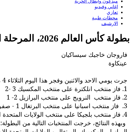
مبدعون وابطال الحرية
اغاني وفيديو
تعازي
محطات طبية
الارشيف
بطولة كأس العالم 2026، المرحلة الثالثة/ 2
فاروجان خاجيك سيساكيان
عينكاوة
جرت يومي الاحد والاثنين وفجر هذا اليوم الثلاثاء 4 مباريات ضمن بطولة كأس العالم 2026، المرحلة الثالثة (16 منتخب) وكانت النتائج كما يلي:
1. فاز منتخب انلكترة على منتخب المكسيك 3 -2
2. فاز منتخب
النرويج على منتخب البرازيل 2- 1
3.
فاز منتخب اسبانيا على منتخب البرتغال 1 - صفر
4. فاز منتخب بلجيكا على منتخب الولايات المتحدة الامريكية 4 -1
وبهذه النتائج، خرجت المنتخبات التالية من البطولة:
البرازيل، المكسيك، البرتغال و الولايات المتحدة الام