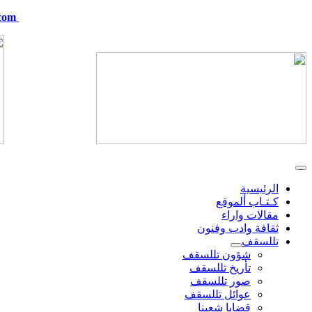
com
telskof@hotmail.com
الرئيسية
كـتـاب ألموقع
مقالات واراء
ثقافة وادب وفنون
تللسقف
شؤون تللسقف
تأريخ تللسقف
صور تللسقف
عوائل تللسقف
قضايا شعبنا