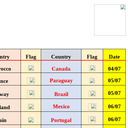
ntry
Flag
Country
Flag
Date
occo
Canada
04/07
Paraguay
05/07
nce
05/07
way
Brazil
Mexico
06/07
land
06/07
ain
Portugal