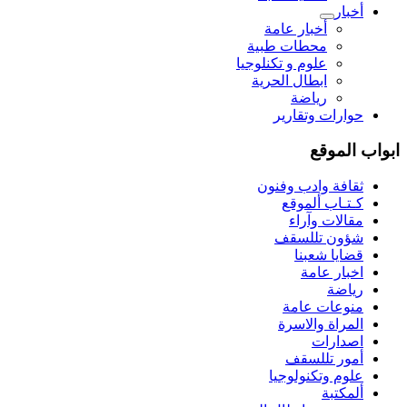
أخبار
أخبار عامة
محطات طبية
علوم و تکنلوجیا
ابطال الحرية
رياضة
حوارات وتقارير
ابواب الموقع
ثقافة وادب وفنون
كـتـاب ألموقع
مقالات وآراء
شؤون تللسقف
قضايا شعبنا
اخبار عامة
رياضة
منوعات عامة
المراة والاسرة
اصدارات
أمور تللسقف
علوم وتكنولوجيا
ألمكتبة