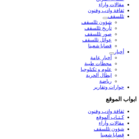
مقالات واراء
ثقافة وادب وفنون
تللسقف
شؤون تللسقف
تأريخ تللسقف
صور تللسقف
عوائل تللسقف
قضايا شعبنا
أخبار
أخبار عامة
محطات طبية
علوم و تکنلوجیا
ابطال الحرية
رياضة
حوارات وتقارير
ابواب الموقع
ثقافة وادب وفنون
كـتـاب ألموقع
مقالات وآراء
شؤون تللسقف
قضايا شعبنا