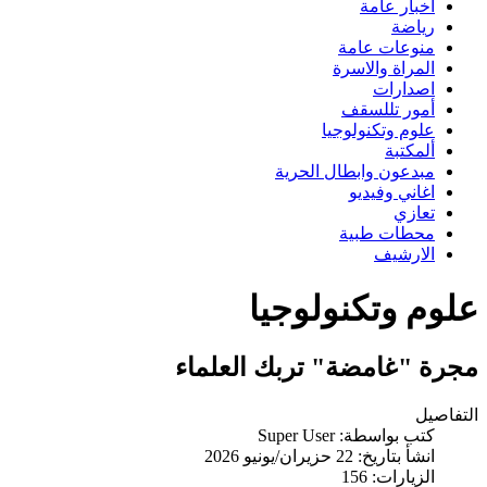
اخبار عامة
رياضة
منوعات عامة
المراة والاسرة
اصدارات
أمور تللسقف
علوم وتكنولوجيا
ألمكتبة
مبدعون وابطال الحرية
اغاني وفيديو
تعازي
محطات طبية
الارشيف
علوم وتكنولوجيا
مجرة "غامضة" تربك العلماء
التفاصيل
كتب بواسطة:
Super User
انشأ بتاريخ: 22 حزيران/يونيو 2026
الزيارات: 156