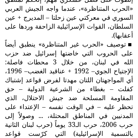
«الحرب المتناظرة»، عندما واجه الجيش العربي
السوري في معركتي عين زحلتا – المديرج + عين
السلطان، القوات الإسرائيلية الزاحفة وردها على
أعقابها).
توصيف «الحرب غير المتناظرة» ينطبق أيضاً
■
على الحروب التي خاضتها إسرائيل ضد حزب
الله في لبنان، من خلال 3 محطات فاصلة:
الإجتياح الجوي– 1992 + عناقيد الغضب– 1996،
أي المواجهتان اللتان مهدتا لفرض قواعد إشتباك
كفلت – بغطاء من الشرعية الدولية – حق
المقاومة المسلحة ضد جيش الاحتلال، الذي
تحظر عليه – في الوقت نفسه – الإعتداء على
المدنيين في المناطق المحتلة، ... وصولاً إلى
حرب 2006، حرب الـ33 يوماً (حرب لبنان الثانية
بالتسمية الإسرائيلية) التي كرّست قواعد