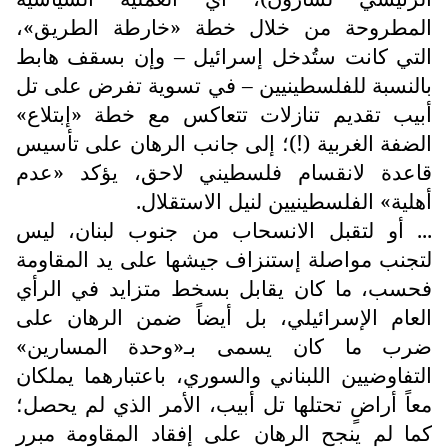
المطروحة من خلال خطة «خارطة الطريق»،
التي كانت ستُدخل إسرائيل – وإن بسقف هابط
بالنسبة للفلسطينيين – في تسوية تفرض على تل
أبيب تقديم تنازلات تتعاكس مع خطة «إبتلاع»
الضفة الغربية (!)؛ إلى جانب الرهان على تأسيس
قاعدة لانقسام فلسطيني لاحق، يؤكد «عدم
أهلية» الفلسطينيين لنيل الاستقلال.
... أو لتقبل الانسحاب من جنوب لبنان، ليس
لتجنب مواصلة إستنزاف جيشها على يد المقاومة
فحسب، ما كان يقابل بسخط متزايد في الرأي
العام الإسرائيلي، بل أيضاً ضمن الرهان على
ضرب ما كان يسمى بـ«وحدة المسارين»
التفاوضيين اللبناني والسوري، باعتبارهما يملكان
معاً أراضٍ تحتلها تل أبيب، الأمر الذي لم يحصل؛
كما لم ينجح الرهان على إفقاد المقاومة مبرر