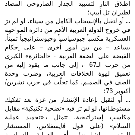
إطلاق النار لتشييد الجدار الصاروخي المضاد
لطيران تل أبيب؛
... أو لتقبل بالإنسحاب الكامل من سيناء، لو لم ترَ
في خروج الدولة العربية الأهم من دائرة المواجهة
العسكرية مكسباً جيوسياسياً وجيوستراتيجياً ثميناً،
يساعد – من بين أمور أخرى – على إحكام
القبضة على الضفة الغربية - «الجائزة» الكبرى
من حرب الـ67 -، إلى جانب ما يقود إليه من
تعميق لهوة الخلافات العربية، وضرب وحدة
الصف في الصميم، كما تجلّت في حرب تشرين/
أكتوبر 73؛
... أو لتقبل بإعادة الإنتشار من غزة بعد تفكيك
مستوطناتها، لو لم ترَ فيه «تضحية تكتيكية» مقابل
مكاسب إستراتيجية، تتمثل بـ«تجميد عملية
السلام» (على قول ڤايسغلاس، المستشار
الرئيسي لشارون)، أي العملية السياسية