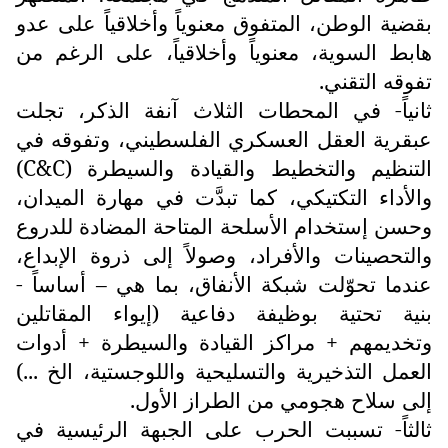
بقضية الوطن، المتفوق معنوياً وأخلاقياً على عدو
هابط السوية، معنوياً وأخلاقياً، على الرغم من
تفوقه التقني.
ثانياً- في المحطات الثلاث آنفة الذكر، تجلت
عبقرية العقل العسكري الفلسطيني، وتفوقه في
التنظيم والتخطيط والقيادة والسيطرة (
C&C
)
والأداء التكتيكي، كما تبدَّت في مهارة الميدان،
وحسن إستخدام الأسلحة المتاحة المضادة للدروع
والتحصينات والأفراد، وصولاً إلى ذروة الإبداع،
عندما تحوّلت شبكة الأنفاق، بما هي – أساساً -
بنية تحتية بوظيفة دفاعية (إيواء المقاتلين
وتخديمهم + مراكز القيادة والسيطرة + أدوات
العمل التذخيرية والتسليحية واللوجستية، الخ ...)
إلى سلاح هجومي من الطراز الأول.
ثالثاً- تسببت الحرب على الجبهة الرئيسية في