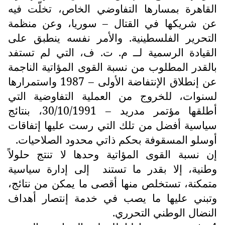
القاهرة بمسارها التفاوضي الخاص، تخلّت فيه
عن شريكها في القتال – سوريا، وعن منظمة
التحرير الفلسطينية. والأمر نفسه ينطبق على
القيادة الرسمية لــ م. ت. ف، التي لم تستفد
بالقدر المطلوب من نسبة القوى المؤاتية الناجمة
عن إنطلاق الإنتفاضة الأولى – 1987 واستمرارها
لسنوات، للخروج من العملية التفاوضية التي
أطلقها مؤتمر مدريد – 30/10/1991، بنتائج
سياسية أفضل من تلك التي رست عليها إتفاقات
أوسلو المسقوفة بحكم ذاتي محدود الصلاحيات.
إن نسبة القوى المؤاتية وحدها لا تنتج حلولاً
وطنية، إلا بقدر ما تستند
إلى إدارة سياسية
متمكنة، تستخلص منها أقصى ما يمكن من نتائج،
وتبني عليها ما يصب في خدمة إنتصار أهداف
النضال الوطني التحرري.