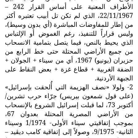
الأطراف المعنية على أساس القرار 242 –
22/11/1967، الذي لم تكن تل أبيب تعتبره أكثر
من إطار للمفاوضات المباشرة (أي بدون وسيط)،
وليس قراراً للتنفيذ، رغم الغموض أو الإلتباس
الذي يحيط بالنص، فيما يتصل بتمامية الانسحاب
من جميع الأراضي المحتلة حتى خط الرابع من
حزيران (يونيو) 1967، أي من سيناء + الجولان +
الضفة الغربية + قطاع غزة + بعض النقاط على
الجبهة الأردنية.
2- ولولا «نصف الهزيمة التي أُلحقت بإسرائيل»
(على قول شمعون بيريس) جرّاء حرب تشرين/
أكتوبر 73، لما قبلت إسرائيل الشروع بالإنسحاب
من الأراضي المصرية المحتلة بعدوان 67،
بموجب إتفاقيتي سيناء الأولى- 1/1974 وسيناء
الثانية- 9/1975، وصولاً إلى إتفاقية كامب ديڤيد –