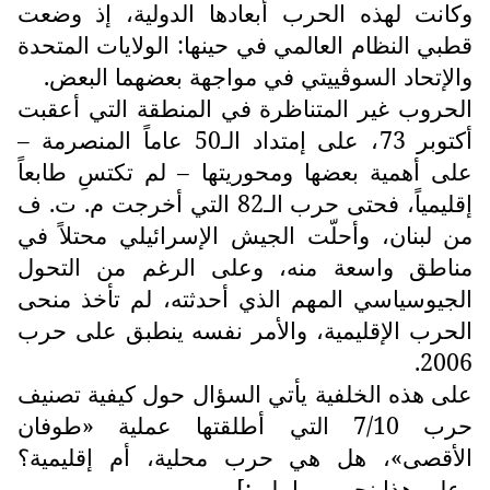
وكانت لهذه الحرب أبعادها الدولية، إذ وضعت
قطبي النظام العالمي في حينها: الولايات المتحدة
والإتحاد السوڤييتي في مواجهة بعضهما البعض.
الحروب غير المتناظرة في المنطقة التي أعقبت
أكتوبر 73، على إمتداد الـ50 عاماً المنصرمة –
على أهمية بعضها ومحوريتها – لم تكتسِ طابعاً
إقليمياً، فحتى حرب الـ82 التي أخرجت م. ت. ف
من لبنان، وأحلّت الجيش الإسرائيلي محتلاً في
مناطق واسعة منه، وعلى الرغم من التحول
الجيوسياسي المهم الذي أحدثته، لم تأخذ منحى
الحرب الإقليمية، والأمر نفسه ينطبق على حرب
2006.
على هذه الخلفية يأتي السؤال حول كيفية تصنيف
حرب 7/10 التي أطلقتها عملية «طوفان
الأقصى»، هل هي حرب محلية، أم إقليمية؟
وعلى هذا نجيب بما يلي:]