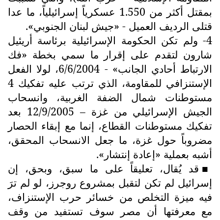
بمقتل أكثر من 1.550 عسكرياً إسرائيلياً، ما عدا
قتلى الرديف العميل - «جيش لبنان الجنوبي».
4- ولم تكن الحكومة الإسرائيلية برئاسة أريئيل
شارون لتقدم على إقرار ما سمي بخطة «فك
الارتباط أحادي الجانب» - 6/6/2004، لولا الفعل
الإستنزافي للمقاومة، الذي ترتب عليه تفكيك 4
مستوطنات شمال الضفة الغربية، وانسحاب
الجيش الإسرائيلي من غزة – 12/9/2005 بعد
تفكيك مستوطنات القطاع، إنما مع إبقاء الحصار
مضروباً حول غزة، ما جعل الانسحاب المحقق،
أشبه بعملية «إعادة إنتشار».
قد يُقال، تعليقاً على ما سبق، وبحق، إن
■
إسرائيل لم تكن لتقبل بمشروع روجرز، لو لم ترَ
فيه ميزة التخلص من خسائر حرب الإستنزاف،
مع معرفتها أن مصر سوف تستفيد من وقف