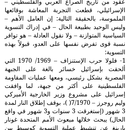
عقود من تاريخ الصراع العربي والفلسطيني –
الإسرائيلي، قطعت التجربة المعاشة بوقائعها
الملموسة، بالحقيقة التالية: إن العامل الأهم –
وليس الوحيد بطبيعة الحال – في إدراك التسوية
السياسية المتوازنة – ولا نقول العادلة – هو توافر
نسبة قوى تفرض نفسها على العدو، قبولاً بهذه
التسوية:
1- فلولا حرب الإستنزاف – 1969/ 1970 التي
ألحقت بإسرائيل خسائر بالغة على الجبهة
المصرية بشكل رئيسي، ومعها عمليات المقاومة
الفلسطينية على أكثر من جبهة، لما وافقت
إسرائيل على مشروع وزير الخارجية الأميركي
وليم روجرز – 7/1970( )، بوقف إطلاق النار لمدة
3 شهور (إستغرقت 3 سنوات و3 شهور في واقع
الحال) يبحث خلالها مبعوث الأمم المتحدة غونار
يارينغ عن تنشيط عملية التسوية كوسيط بين