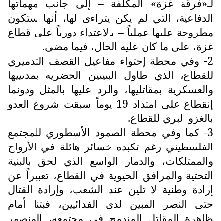
لـ«فرقة غزة» المكلفة – إلى جانب مهماتها
الدفاعية، التي لم يكن يتراءى لها، أنها ستكون
مطروحة عليها عملياً – بالاعتداء دورياً على قطاع
غزة، على ما كان عليه الحال، فيما مضى.
2- وفي محطة إحتواء مفاعيل القصف التدميري
للقطاع، الذي طاول البنيتين الحضرية بمدنييها
والعسكرية بمقاتليها، والرد عليها بالمثل ودونما
إنقطاع على امتداد 19 يوماً سبقت شروع العدو
بالغزو البري للقطاع.
3- كما وفي محطة الصمود الأسطوري للمجتمع
الفلسطيني رغم تكبده خسائر هائلة في الأرواح
والممتلكات، والدمار الواسع الذي لحق بالبنية
التحتية والمرافق الحيوية في القطاع، تعبيراً عن
إرادة وطنية لا تلين عند الشعب، وإرادة القتال
حتى النصر المبين لدى الفدائيين، فبتنا أمام
ظاهرة المقاتل المندمج في مجتمعه، المنصهر