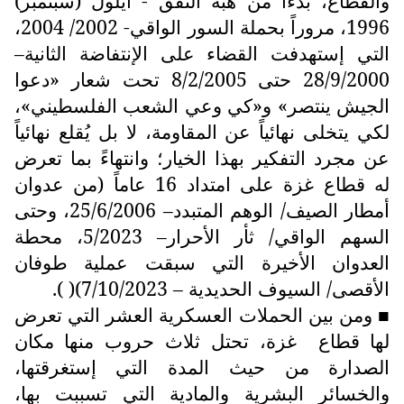
والقطاع، بدءاً من هبّة النفق - أيلول (سبتمبر)
1996، مروراً بحملة السور الواقي- 2002/ 2004،
التي إستهدفت القضاء على الإنتفاضة الثانية–
28/9/2000 حتى 8/2/2005 تحت شعار «دعوا
الجيش ينتصر» و«كي وعي الشعب الفلسطيني»،
لكي يتخلى نهائياً عن المقاومة، لا بل يُقلع نهائياً
عن مجرد التفكير بهذا الخيار؛ وانتهاءً بما تعرض
له قطاع غزة على امتداد 16 عاماً (من عدوان
أمطار الصيف/ الوهم المتبدد– 25/6/2006، وحتى
السهم الواقي/ ثأر الأحرار– 5/2023، محطة
العدوان الأخيرة التي سبقت عملية طوفان
الأقصى/ السيوف الحديدية – 7/10/2023)( ).
ومن بين الحملات العسكرية العشر التي تعرض
■
لها قطاع
غزة، تحتل ثلاث حروب منها مكان
الصدارة من حيث المدة التي إستغرقتها،
والخسائر البشرية والمادية التي تسببت بها،