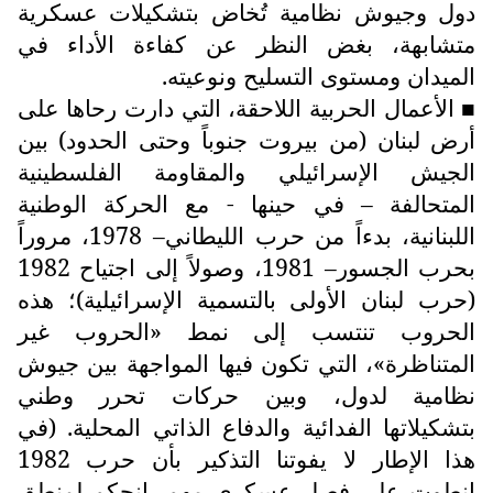
دول وجيوش نظامية تُخاض بتشكيلات عسكرية
متشابهة، بغض النظر عن كفاءة الأداء في
الميدان ومستوى التسليح ونوعيته.
الأعمال الحربية اللاحقة، التي دارت رحاها على
■
أرض لبنان (من بيروت جنوباً وحتى الحدود) بين
الجيش الإسرائيلي والمقاومة الفلسطينية
المتحالفة – في حينها - مع الحركة الوطنية
اللبنانية، بدءاً من حرب الليطاني– 1978، مروراً
بحرب الجسور– 1981، وصولاً إلى اجتياح 1982
(حرب لبنان الأولى بالتسمية الإسرائيلية)؛ هذه
الحروب تنتسب إلى نمط «الحروب غير
المتناظرة»، التي تكون فيها المواجهة بين جيوش
نظامية لدول، وبين حركات تحرر وطني
بتشكيلاتها الفدائية والدفاع الذاتي المحلية. (في
هذا الإطار لا يفوتنا التذكير بأن حرب 1982
إنطوت على فصل عسكري مهم، إنحكم لمنطق