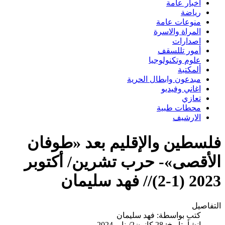
اخبار عامة
رياضة
منوعات عامة
المراة والاسرة
اصدارات
أمور تللسقف
علوم وتكنولوجيا
ألمكتبة
مبدعون وابطال الحرية
اغاني وفيديو
تعازي
محطات طبية
الارشيف
فلسطين والإقليم بعد «طوفان
الأقصى»- حرب تشرين/ أكتوبر
2023 (1-2)// فهد سليمان
التفاصيل
كتب بواسطة:
فهد سليمان
انشأ بتاريخ: 28 كانون2/يناير 2024