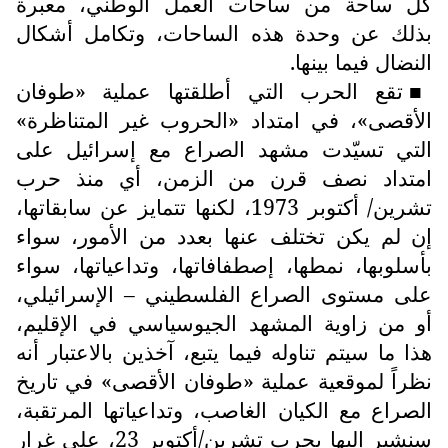
كل ساحة من ساحات العمل الوطني، معبرة
بذلك عن وحدة هذه الساحات، وتكامل أشكال
النضال فيما بينها.
تقع الحرب التي أطلقتها عملية «طوفان
■
الأقصى»، في امتداد «الحروب غير المتناظرة»
التي تسيّدت مشهد الصراع مع إسرائيل على
امتداد نصف قرن من الزمن، أي منذ حرب
تشرين/ أكتوبر 1973، لكنها تتمايز عن سابقاتها،
إن لم يكن تختلف عنها بعدد من الأمور، سواء
بأسلوبها، نمطها، إصطفافاتها، وتداعياتها، سواء
على مستوى الصراع الفلسطيني – الإسرائيلي،
أو من زاوية المشهد الجيوسياسي في الإقليم،
هذا ما سيتم تناوله فيما يتبع، آخذين بالاعتبار أنه
نظراً لموقعية عملية «طوفان الأقصى» في تاريخ
الصراع مع الكيان الغاصب، وتداعياتها المرتقبة،
سنشير إليها بحرب تشرين/أكتوبر 23، على غرار