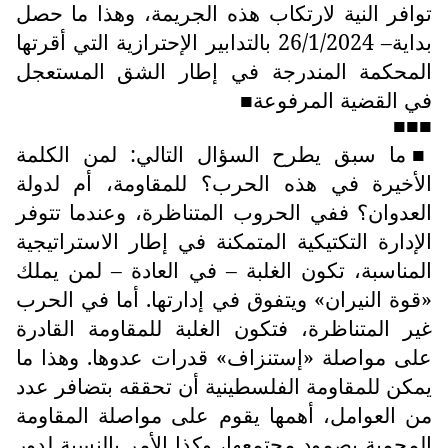
توافر النية لارتكاب هذه الجريمة، وهذا ما حصل
بداية– 26/1/2024 بالتدابير الإحترازية التي أقرتها
المحكمة المندرجة في إطار الشق المستعجل
في القضية المرفوعة
■
■■■
ما سبق يطرح السؤال التالي: لمن الكلمة
■
الأخيرة في هذه الحرب؟ للمقاومة، أم لدولة
العدوان؟ ففي الحروب المتناظرة، وعندما تتوفر
الإدارة التكتيكية المتمكنة في إطار الاستراتيجية
المناسبة، تكون الغلبة – في العادة – لمن يملك
«قوة النيران» ويتفوق في إدارتها. أما في الحرب
غير المتناظرة، فتكون الغلبة للمقاومة القادرة
على مواصلة «إستنزاف» قدرات عدوها. وهذا ما
يمكن للمقاومة الفلسطينية أن تحققه بتضافر عدد
من العوامل، أهمها يقوم على مواصلة المقاومة
المحمية بصمود مجتمعها، وكذا الأمر بالنسبة لدور