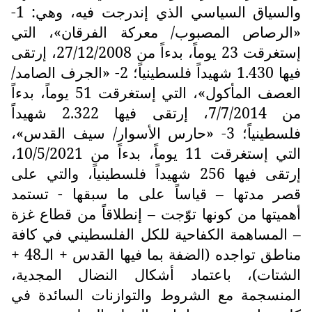
والسياق السياسي الذي إندرجت فيه، وهي: 1-
«الرصاص المصبوب/ معركة الفرقان»، التي
إستغرقت 23 يوماً، بدءاً من 27/12/2008، إرتقى
فيها 1.430 شهيداً فلسطينياً؛ 2- «الجرف الصامد/
العصف المأكول»، التي إستغرقت 51 يوماً، بدءاً
من 7/7/2014، إرتقى فيها 2.322 شهيداً
فلسطينياً؛ 3- «حارس الأسوار/ سيف القدس»،
التي إستغرقت 11 يوماً، بدءاً من 10/5/2021،
إرتقى فيها 256 شهيداً فلسطينياً، والتي على
قصر مدتها – قياساً على ما سبقها - تستمد
أهميتها من كونها توّجت – إنطلاقاً من قطاع غزة
– المساهمة الكفاحية للكل الفلسطيني في كافة
مناطق تواجده (الضفة بما فيها القدس + الـ48 +
الشتات)، باعتماد أشكال النضال المجدية،
المنسجمة مع الشروط والتوازنات السائدة في