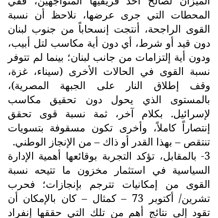
الميزان لصالح أحد فريقيها المتواجهين، ففي
المحطات التي جرى عرضها، نلاحظ أن نسبة
القوى الراجحة، أنتجت إنسحاباً من جنوب لبنان
دون قيد أو شرط، أي دون أية مكاسب لتل أبيب،
ودون أية إلتزامات من جانب لبنان؛ بينما لم تتوفر
نسبة القوى في الحالات الأخرى (سيناء، غزة،
وقف إطلاق النار على الجبهة المصرية)،
بالمستوى الذي يحول دون تحقيق مكاسب
لإسرائيل. بكلام آخر، ثمة نسبة قوى تحقق
إنتصاراً كاملاً، وأخرى تكون مسقوفة بتسويات
تنتقص – بهذا القدر أو ذاك – من الإنجاز الوطني.
3- بالمقابل، تؤكد التجربة بوقائعها أهمية الإدارة
السياسية في استثمار مخزون ما تتيحه نسبة
القوى من إمكانيات تترجم بإنجازات؛ فحرب
تشرين/ أكتوبر 73 – كمثال – كان بالإمكان أن
تقود إلى نتائج أهم من تلك التي حققها إنفراد