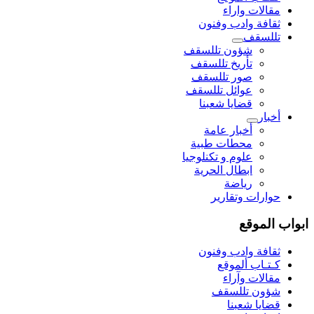
مقالات واراء
ثقافة وادب وفنون
تللسقف
شؤون تللسقف
تأريخ تللسقف
صور تللسقف
عوائل تللسقف
قضايا شعبنا
أخبار
أخبار عامة
محطات طبية
علوم و تکنلوجیا
ابطال الحرية
رياضة
حوارات وتقارير
ابواب الموقع
ثقافة وادب وفنون
كـتـاب ألموقع
مقالات وآراء
شؤون تللسقف
قضايا شعبنا