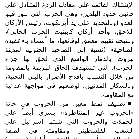
الإشتباك القائمة على معادلة الردع المتبادل على
جانبي حدود البلدين، وهي الحرب التي بلور فيها
العدو (وبالتحديد على يد أيزنكوت، رئيس الأركان
اللاحق، وأحد أركان كابينيت الحرب الحالي)،
وبنتيجة تقييم معمق لوقائعها، ما أسماه بـ«عقيدة
الضاحية» (نسبة إلى الضاحية الجنوبية لمدينة
بيروت بالدمار الواسع الذي لحق بها جرّاء
الحرب)، التي تستهدف إلحاق الهزيمة بالمقاومة
من خلال التسبب بأفدح الأضرار بالبنى التحتية،
وبالسكان المدنيين، لوضعهم في مواجهة عدائية
مع المقاومة.
تصنيف نمط معين من الحروب في خانة
■
«الحروب غير المتناظرة» يسري أيضاً على
الحملات والحروب التي شنتها إسرائيل على
الشعب الفلسطيني ومقاومته في الضفة