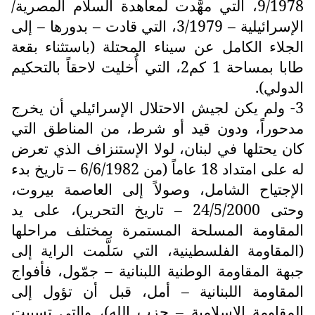
9/1978، التي مهَّدت لمعاهدة السلام المصرية/
الإسرائيلية – 3/1979، التي قادت – بدورها – إلى
الجلاء الكامل عن سيناء المحتلة (باستثناء بقعة
طابا بمساحة 1 كم2، التي أُخليت لاحقاً بالتحكيم
الدولي).
3- ولم يكن لجيش الاحتلال الإسرائيلي أن يخرج
مدحوراً، ودون قيد أو شرط، من المناطق التي
كان يحتلها في لبنان، لولا الإستنزاف الذي تعرض
له على امتداد 18 عاماً (من 6/6/1982 – تاريخ بدء
الإجتياح الشامل، وصولاً إلى العاصمة بيروت،
وحتى 24/5/2000 – تاريخ التحرير)، على يد
المقاومة المسلحة المستمرة بمختلف مراحلها
(المقاومة الفلسطينية، التي سَلَّمت الراية إلى
جبهة المقاومة الوطنية اللبنانية – جمّول، فأفواج
المقاومة اللبنانية – أمل، قبل أن تؤول إلى
المقاومة الإسلامية – حزب الله)، والتي تسببت