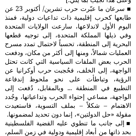
سرعان ما عبّرت حرب تشرين/ أكتوبر 23 عن
■
طابعها كحرب إقليمية ذات تداعيات دولية، فمنذ
اليوم الأول لاندلاعها، سارعت الولايات المتحدة
وفي ذيلها المملكة المتحدة، إلى توجيه قطعها
البحرية إلى المنطقة، تحسباً لاحتمال تمدد مسرح
العمليات شمالاً، ومنها إلى أكثر من مكان، ودفعت
الحرب بعض الملفات السياسية التي كانت تحتل
الواجهة، إلى الخلف، فحُجبت حرب أوكرانيا عن
الرؤية، وتباطأت على نحو ملحوظ إندفاعة
التطبيع في المنطقة ... وبالمقابل، دُفعت إلى
الواجهة، مساعي إحتواء الحرب وتداعياتها، وجُدد
الاهتمام – شكلاً – بملف التسوية، فاستعيدت
مقولة «حل الدولتين»، إنما دون تحديد لمضمونها.
إلى جانب ما تنطوي عليه القضية الفلسطينية
■
بحد ذاتها من أبعاد إقليمية ودولية في زمن السلم،