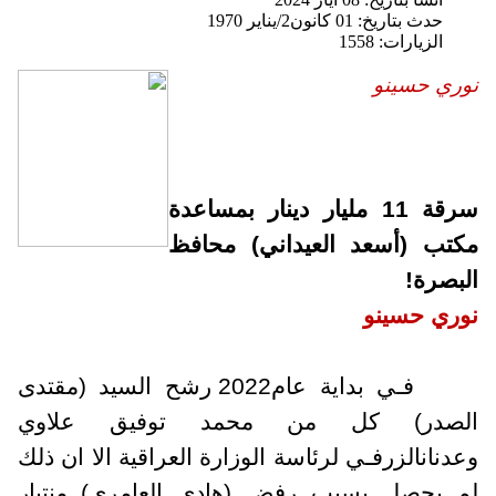
حدث بتاريخ: 01 كانون2/يناير 1970
الزيارات: 1558
نوري حسينو
سرقة 11 مليار دينار بمساعدة
مكتب (أسعد العيداني) محافظ
البصرة!
نوري حسينو
فـي بداية عام2022 رشح السيد (مقتدى
الصدر) كل من محمد توفيق علاوي
وعدنان
الزرفـي لرئاسة الوزارة العراقية الا ان ذلك
لم يحصل بسبب رفض (هادي العامري) من
تيار