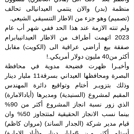
منظمة (بدر) والان ينتمي العيداني
الى تحالف
(تصميم) وهو جزء من الاطار التنسيقي الشيعي.
ولم تنته الازمة عند هذا الحد ففي شهر أب عام
2023 اتهمت أطراف من الاطار العيداني
بابرام
صفقة بيع أراضي عراقية الى (الكويت) مقابل
أكثر من40 مليون دولار أمريكي.!
وأخيـرا ظهرت فضيحة مدوية في محافظة
البصرة ومحافظها العيداني بسرقة11 مليار دينار
وذلك بتزويـر أختام وتواقيع دائرة المهندس
المقيم لمشروع (السنيدية) ومديرها (أياد
الامارة)
الذي زور نسبة انجاز المشروع أكثر من 90%
بينما نسب الانجاز الحقيقية لم
تتجاوز 50% وان
قيام مدير شركة (الجدار الساند) (مروان كاظم)
أستلم أكثر مـن 6
مليار دينار و(أياد الامارة)