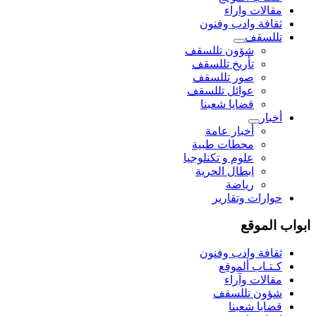
مقالات واراء
ثقافة وادب وفنون
تللسقف
شؤون تللسقف
تأريخ تللسقف
صور تللسقف
عوائل تللسقف
قضايا شعبنا
أخبار
أخبار عامة
محطات طبية
علوم و تکنلوجیا
ابطال الحرية
رياضة
حوارات وتقارير
ابواب الموقع
ثقافة وادب وفنون
كـتـاب ألموقع
مقالات وآراء
شؤون تللسقف
قضايا شعبنا