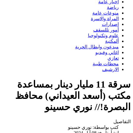
اخبار عامة
رياضة
منوعات عامة
المراة والاسرة
اصدارات
أمور تللسقف
علوم وتكنولوجيا
ألمكتبة
مبدعون وابطال الحرية
اغاني وفيديو
تعازي
محطات طبية
الارشيف
سرقة 11 مليار دينار بمساعدة
مكتب (أسعد العيداني) محافظ
البصرة!// نوري حسينو
التفاصيل
كتب بواسطة:
نوري حسينو
انشأ بتاريخ: 08 أيار 2024