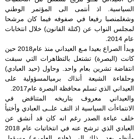
السياسية. اذ أنتمى الى المؤتمر الوطني
وشغل
منصبا رفيعا في صفوفه فيما كان مرشحا
لمجلس النواب عن (كتلة القانون) خلال انتخابات
عام 2014.
وبدأ الصراع بعيدا مـع العيداني منذ عام2018 حين
كانت (البصرة) تشتعل بالتظاهرات التي سبقت
انتفاضة تشرين بعام واحد. وحاول (حيد العبادي)
وحلفاءة الشيعة أنذاك برمي
المسؤولية على
العيداني الذي تسلم محافظة البصرة عام2017.
والعيداني معروف بتاريخه المتناقض في
الانتماءأت السياسية اذ التف علــى العبادي وأختبأ
خلف عباءة الصدر رغم انه كان قد أنشق عن
العبادي الذي ترشح عنه في انتخاتبات عام 2018
وأنظم بعد
ذلك الى (هادي العامري) مسؤول