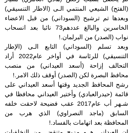
(الفتح) الشيعي المنتمي الـى (الاطار التنسيقي)
وبعدها تم ترشيح (السوداني) من قبل الاعضاء
الخاسرين والبالغ عددهم73 نائبا بعد انسحاب
نواب (الصدر) من البرلمان.!
وبعد تسلم (السوداني) التابع الـى (الإطار
التنسيقي) للرئاسة في أواخر عام2022 أراد
التحالف إزاحة (أسعد العيداني) من منصب
محافظ البصرة لكن (الصدر) أوقف ذلك الامر.!
رشح المحافظ الجديد وقتها أسعد العيداني على
قائمة (حيدرالعبادي) وأختير العيداني محافظا في
شـهر أب عام2017 عقب فضيحة لاحقت خلفه
السابق (ماجد النصراوي) الذي هرب من
المحافظة بعد اتهامات بالفساد.!
ان العيداني هــو مزيج متنقض من النخلفيات