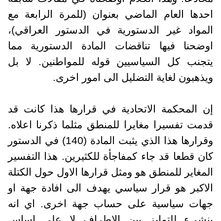
احدها العام الماضي بعنوان (للمرة الرابعة مع
المواد غير الدستورية في الدستور العراقي)،
اوضحنا فيها تناقضات المادة الدستورية مما
يتجنب كل السياسيين قوله للمواطنين. لا بل
ويذهبون لغاية التضليل الى امور اخرى.
إن المحكمة الاتحادية في قرارها هذا كانت قد
قدمت تفسيرا مغايرا للمنطق مثلما ذكرنا اعلاه.
وقرارها هذا الذي يثبت المادة (140) في الدستور
كان قطعا قد جاء كمفاجأة للكثيرين. هذا التفسير
المغاير للمنطق هو ومثل قرارها الاول حول الكتلة
الاكبر هو قرار سياسي يهدف الى افادة جهة او
جهات سياسية على حساب جهة اخرى. اي انه
ينشيء للتمايز بين الاطراف لا على اساس