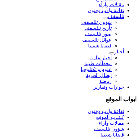
مقالات واراء
ثقافة وادب وفنون
تللسقف
شؤون تللسقف
تأريخ تللسقف
صور تللسقف
عوائل تللسقف
قضايا شعبنا
أخبار
أخبار عامة
محطات طبية
علوم و تکنلوجیا
ابطال الحرية
رياضة
حوارات وتقارير
ابواب الموقع
ثقافة وادب وفنون
كـتـاب ألموقع
مقالات وآراء
شؤون تللسقف
قضايا شعبنا