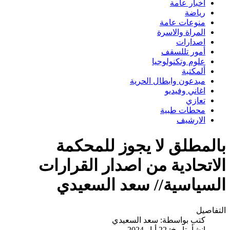
اخبار عامة
رياضة
منوعات عامة
المراة والاسرة
اصدارات
أمور تللسقف
علوم وتكنولوجيا
ألمكتبة
مبدعون وابطال الحرية
اغاني وفيديو
تعازي
محطات طبية
الارشيف
بالمطلق لا يجوز للمحكمة
الاتحادية من اصدار القرارات
السياسية// سعد السعيدي
التفاصيل
كتب بواسطة:
سعد السعيدي
انشأ بتاريخ: 22 أيار 2024